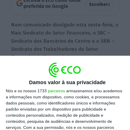
Escolha o ECO como fonte
›
Escolher
preferida no Google
Num comunicado divulgado esta sexta-feira, o
Mais Sindicato do Setor Financeiro, o SBC –
Sindicato dos Bancários do Centro e o SBN –
Sindicato dos Trabalhadores do Setor
Financeiro de Portugal, deram conta da
segunda ronda negocial, que decorreu na
quinta-feira, e na qual “o banco público
aceitou subir os aumentos salariais para 3,5%
Damos valor à sua privacidade
de média ponderada e evoluiu também
Nós e os nossos 1733
parceiros
armazenamos e/ou acedemos
a informações num dispositivo, como cookies, e processamos
noutras matérias”. No entanto,
o Mais, SBC e
dados pessoais, como identificadores únicos e informações
SBN consideram esta proposta “insuficiente
padrão enviadas por um dispositivo para publicidade e
face às necessidades dos trabalhadores”.
conteúdos personalizados, medição de publicidade e
conteúdos, pesquisa de audiências e desenvolvimento de
serviços.
Com a sua permissão, nós e os nossos parceiros