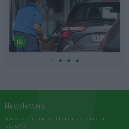
Newsletters
Receba gratuitamente informação económica de
referência