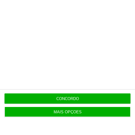
8 Agosto 2026
Carneiro concorda com PR sobre envio de diploma
para TC
ENTREVISTA
8 Agosto 2026
“Já todos interagimos com bots maus e bons. Mais
maus do que bons”
8 Agosto 2026
Polícia espanhola já pede passaporte a viajantes
de Itália
CONCORDO
MAIS OPÇÕES
8 Agosto 2026
Honda HR-V: a razão vence a moda no trânsito e
nas férias