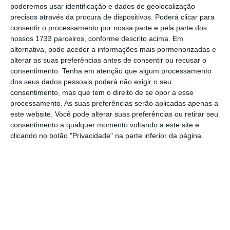
poderemos usar identificação e dados de geolocalização
“Na segunda reunião realizada, as partes
precisos através da procura de dispositivos. Poderá clicar para
reiteraram os seus argumentos para as
consentir o processamento por nossa parte e pela parte dos
propostas apresentadas, que se mantêm
nossos 1733 parceiros, conforme descrito acima. Em
alternativa, pode aceder a informações mais pormenorizadas e
ainda distantes”, destacaram, ressalvando
alterar as suas preferências antes de consentir ou recusar o
que, no entanto, “
registou-se uma pequena
consentimento.
Tenha em atenção que algum processamento
evolução por parte da CGD, ao rever a sua
dos seus dados pessoais poderá não exigir o seu
consentimento, mas que tem o direito de se opor a esse
posição inicial numa tentativa de aproximar-se
processamento. As suas preferências serão aplicadas apenas a
da posição dos sindicatos”.
este website. Você pode alterar suas preferências ou retirar seu
consentimento a qualquer momento voltando a este site e
clicando no botão "Privacidade" na parte inferior da página.
“Concretamente, a CGD aceitou subir para
3,5% de média ponderada, bem como
aumentar o valor das propostas referentes a
alguns subsídios, como o de natalidade e o de
trabalhador-estudante, e o ‘plafond’ do
crédito à habitação”
, de acordo com as
estruturas sindicais.