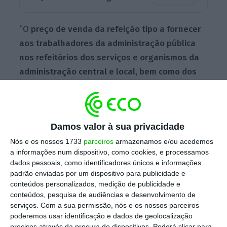
“O
preço de venda da refeição tipo a fornecer
aos trabalhadores da administração pública
nos refeitórios dos serviços e organismos da
administração central e local, bem como dos
institutos públicos que revistam a natureza de
serviços personalizados ou de fundos
públicos, é fixado em €4,90
(quatro euros e
Damos valor à sua privacidade
noventa cêntimos), incluindo o imposto sobre
Nós e os nossos 1733
parceiros
armazenamos e/ou acedemos
o valor acrescentado”, pode ler-se na
a informações num dispositivo, como cookies, e processamos
proposta a que a Lusa teve acesso.
dados pessoais, como identificadores únicos e informações
padrão enviadas por um dispositivo para publicidade e
conteúdos personalizados, medição de publicidade e
O preço não era atualizado desde 2012,
conteúdos, pesquisa de audiências e desenvolvimento de
serviços.
Com a sua permissão, nós e os nossos parceiros
segundo disse à Lusa o líder da Federação de
poderemos usar identificação e dados de geolocalização
Sindicatos da Administração Pública e de
precisos através da procura de dispositivos. Poderá clicar para