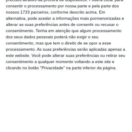
Entidades com Fins Públicos (Fesap), José
consentir o processamento por nossa parte e pela parte dos
nossos 1733 parceiros, conforme descrito acima. Em
Abraão. “Ainda assim,
não me parecem os
alternativa, pode aceder a informações mais pormenorizadas e
tempos adequados para atualizar o preço,
alterar as suas preferências antes de consentir ou recusar o
numa altura em que a inflação é enorme e em
consentimento.
Tenha em atenção que algum processamento
dos seus dados pessoais poderá não exigir o seu
que as pessoas têm cada vez menos dinheiro”
,
consentimento, mas que tem o direito de se opor a esse
defendeu o dirigente sindical.
processamento. As suas preferências serão aplicadas apenas a
este website. Você pode alterar suas preferências ou retirar seu
consentimento a qualquer momento voltando a este site e
Novo sistema de avaliação da função pública em
clicando no botão "Privacidade" na parte inferior da página.
vigor em 2025
Ler Mais
José Abraão lembrou que
o subsídio de
alimentação dos trabalhadores da
administração pública foi aumentado “em
apenas 43 cêntimos” este ano
, para 5,20