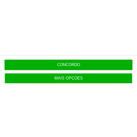
6 Agosto 2026
Seguro: “inaceitável” que Estado se demita do
apoio social
6 Agosto 2026
Praias com “impactos significativos” devido ao
mau tempo
CONCORDO
6 Agosto 2026
Vending de Oliveira do Bairro compra fábrica de
MAIS OPÇÕES
copos e café
Populares