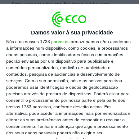
Este esclarecimento foi dado após uma
questão de uma empresa vítima de
cibercrime, à qual o Fisco respondeu que
apenas em circunstâncias “muito excecionais”
Damos valor à sua privacidade
seria feita a avaliação “casuística”.
Além
Nós e os nossos 1733
parceiros
armazenamos e/ou acedemos
disso, só se o contribuinte provar que não
a informações num dispositivo, como cookies, e processamos
dados pessoais, como identificadores únicos e informações
houve um “deficiente procedimento de
padrão enviadas por um dispositivo para publicidade e
controlo interno” é que estas perdas poderão
conteúdos personalizados, medição de publicidade e
ser consideradas.
conteúdos, pesquisa de audiências e desenvolvimento de
serviços.
Com a sua permissão, nós e os nossos parceiros
poderemos usar identificação e dados de geolocalização
precisos através da procura de dispositivos. Poderá clicar para
Neste caso em específico, a empresa recebeu
consentir o processamento por nossa parte e pela parte dos
um conjunto de emails falsos com faturas
nossos 1733 parceiros, conforme descrito acima. Em
alternativa, pode aceder a informações mais pormenorizadas e
com dados para pagamento que
alterar as suas preferências antes de consentir ou recusar o
aparentavam ter sido enviadas pelos
consentimento.
Tenha em atenção que algum processamento
fornecedores habituais. Após perceber a
dos seus dados pessoais poderá não exigir o seu