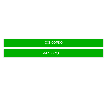
AstraZeneca negoceia megafusão com BMS
3 Agosto 2026
Rock ‘n’ Law volta a 1 de outubro
3 Agosto 2026
CONCORDO
Projeto estuda diagnóstico precoce da doença
MAIS OPÇÕES
renal crónica
4 Agosto 2026
Bancos preveem quebra na produção de novo
crédito
4 Agosto 2026
Visabeira compra empresa de instalações