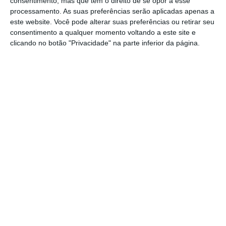
consentimento, mas que tem o direito de se opor a esse
fraude, a empresa queria deduzir os custos
processamento. As suas preferências serão aplicadas apenas a
para efeitos de IRC, mas o Fisco não permitiu.
este website. Você pode alterar suas preferências ou retirar seu
Na base da justificação está o facto de
as
consentimento a qualquer momento voltando a este site e
clicando no botão "Privacidade" na parte inferior da página.
deduções partirem de gastos que serviram
“para obter ou garantir os rendimentos
sujeitos a
IRC”,
não sendo esse o caso.
https://eco.sapo.pt/2023/02/22/fisco-recusa-aceitar-como-custos-perdas-com-burlas-informaticas/
Copiar
Assine o ECO Premium
No momento em que a informação é