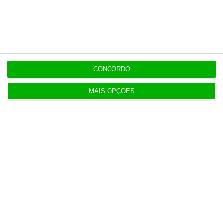
12:00
Banksy custa 175 mil euros aos contribuintes
ingleses
CONCORDO
MAIS OPÇÕES
Populares
Tumultos pós-eleições aumentam 55% sinistros
da EMOSE
4 Agosto 2026
Euribor desce a três e a seis meses e sobe a 12
meses