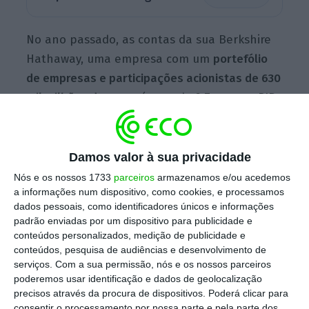
No ano passado, as contas da sua Berkshire
Hathaway, uma empresa com um
portefólio
de empresas e participações acionistas de 630
mil milhões de euros
(cerca de 2,7 vezes o PIB
de Portugal) fecharam com as maiores perdas
de sempre:
cerca de 22 mil milhões de euros
.
Damos valor à sua privacidade
Nós e os nossos 1733
parceiros
armazenamos e/ou acedemos
No entanto, estes números não revelam uma
a informações num dispositivo, como cookies, e processamos
empresa em apuros. Segundo os números
dados pessoais, como identificadores únicos e informações
padrão enviadas por um dispositivo para publicidade e
divulgados este sábado,
os prejuízos
conteúdos personalizados, medição de publicidade e
contabilizados foram fortemente penalizados
conteúdos, pesquisa de audiências e desenvolvimento de
pela desvalorização (mas não pela venda) de
serviços.
Com a sua permissão, nós e os nossos parceiros
poderemos usar identificação e dados de geolocalização
50 mil milhões de euros dos ativos da carteira
precisos através da procura de dispositivos. Poderá clicar para
da empresa de Buffett.
consentir o processamento por nossa parte e pela parte dos