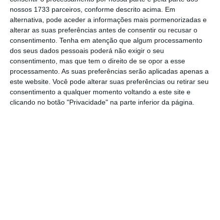
nossos 1733 parceiros, conforme descrito acima. Em
alternativa, pode aceder a informações mais pormenorizadas e
“O montante de ganhos/perdas de
alterar as suas preferências antes de consentir ou recusar o
investimentos em qualquer trimestre é
consentimento.
Tenha em atenção que algum processamento
geralmente insignificante e fornece números
dos seus dados pessoais poderá não exigir o seu
consentimento, mas que tem o direito de se opor a esse
de ganhos (perdas) líquidos por ação que
processamento. As suas preferências serão aplicadas apenas a
podem ser extremamente enganadores para
este website. Você pode alterar suas preferências ou retirar seu
os investidores que têm pouco ou nenhum
consentimento a qualquer momento voltando a este site e
clicando no botão "Privacidade" na parte inferior da página.
conhecimento sobre regras contabilísticas”,
refere a empresa em comunicado.
Pequenos investidores pesam 15% na bolsa de
Lisboa
Ler Mais
As contas da Berkshire Hathaway estão