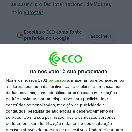
se assinala o Dia Internacional da Mulher,
pelo
Eurostat
.
Escolha o ECO como fonte
›
Escolher
preferida no Google
10 números que ajudam a explicar a desigualdade
de género
Damos valor à sua privacidade
Ler Mais
Nós e os nossos 1731
parceiros
armazenamos e/ou acedemos
a informações num dispositivo, como cookies, e processamos
Entre os educadores de infância e professores
dados pessoais, como identificadores únicos e informações
padrão enviadas por um dispositivo para publicidade e
auxiliares empregados na União Europeia,
conteúdos personalizados, medição de publicidade e
entre julho e setembro de 2022, 93% eram
conteúdos, pesquisa de audiências e desenvolvimento de
mulheres, o que faz desta a profissão com a
serviços.
Com a sua permissão, nós e os nossos parceiros
poderemos usar identificação e dados de geolocalização
maior representação feminina.
Seguem-se os
precisos através da procura de dispositivos. Poderá clicar para