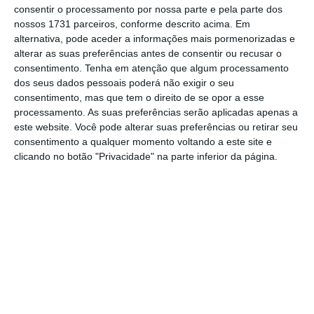
profissionais de enfermagem e parteiras
consentir o processamento por nossa parte e pela parte dos
(89%) e os professores do ensino primário
nossos 1731 parceiros, conforme descrito acima. Em
alternativa, pode aceder a informações mais pormenorizadas e
(88%).
alterar as suas preferências antes de consentir ou recusar o
consentimento.
Tenha em atenção que algum processamento
dos seus dados pessoais poderá não exigir o seu
O top 5 das ocupações com maior
consentimento, mas que tem o direito de se opor a esse
processamento. As suas preferências serão aplicadas apenas a
representação de mulheres estão os
este website. Você pode alterar suas preferências ou retirar seu
profissionais de secretariado e de serviço
consentimento a qualquer momento voltando a este site e
doméstico, limpeza de hotéis e escritórios e
clicando no botão "Privacidade" na parte inferior da página.
cuidadores.