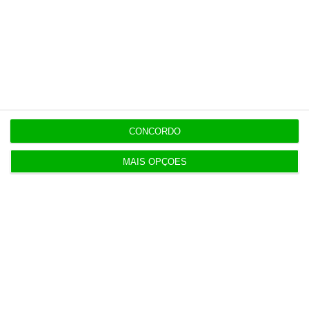
mobilidade
7:07
Exército com 16,5 milhões para compra de veículos
7:07
CONCORDO
Quem é Maurício Ribeiro, o principal acionista do
Conta Lá?
MAIS OPÇÕES
Populares
Na Estónia, com um olho no céu e outro na Rússia