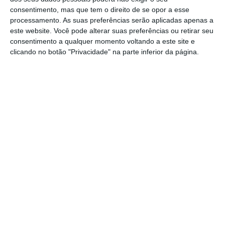
disparidades salariais injustificadas iguais ou
consentimento, mas que tem o direito de se opor a esse
superiores a 5%.
Um processo que será feito
processamento. As suas preferências serão aplicadas apenas a
este website. Você pode alterar suas preferências ou retirar seu
em colaboração com os representantes dos
consentimento a qualquer momento voltando a este site e
seus colaboradores.
clicando no botão "Privacidade" na parte inferior da página.
Por outro lado, trabalhadores que tenham
sido discriminados por razões de género terão
direito a pedir uma indemnização, incluindo
retroativos de salário e outros eventuais
bónus.
Esta medida em concreto, segundo a
presidente da
Comissão para a Igualdade no
Trabalho e no Emprego (CITE), não trará
impacto para Portugal, uma vez que a atual
legislação portuguesa visa empresas com,