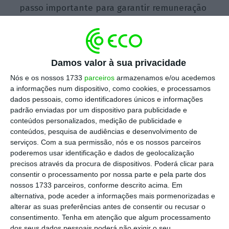
passo importante para garantir remuneração
igual para trabalho de igual. Estou muito
orgulhoso pelo facto de o Parlamento ter
conseguido alargar o âmbito, reforçar o papel
Damos valor à sua privacidade
dos parceiros sociais e garantir direitos
Nós e os nossos 1733
parceiros
armazenamos e/ou acedemos
individuais e coletivos fortes”, afirma Kira
a informações num dispositivo, como cookies, e processamos
Marie Peter-Hansen, do Comité de Emprego e
dados pessoais, como identificadores únicos e informações
Assuntos Sociais, em comunicado.
padrão enviadas por um dispositivo para publicidade e
conteúdos personalizados, medição de publicidade e
conteúdos, pesquisa de audiências e desenvolvimento de
serviços.
Com a sua permissão, nós e os nossos parceiros
Transparência salarial. Um instrumento para a
poderemos usar identificação e dados de geolocalização
igualdade
precisos através da procura de dispositivos. Poderá clicar para
consentir o processamento por nossa parte e pela parte dos
Ler Mais
nossos 1733 parceiros, conforme descrito acima. Em
alternativa, pode aceder a informações mais pormenorizadas e
Prevê-se que as empresas com um mínimo de
alterar as suas preferências antes de consentir ou recusar o
consentimento.
Tenha em atenção que algum processamento
100 trabalhadores sejam chamadas a corrigir
dos seus dados pessoais poderá não exigir o seu