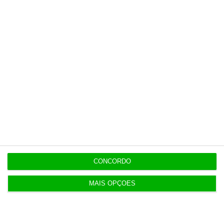
11:53
Campilho e Suárez continuam à frente da
seguradora Victoria
Populares
“O ESG morreu, longa vida ao ESG”
7:05
CONCORDO
MAIS OPÇÕES
Irão anuncia possível acordo com Omã em Ormuz
2 Agosto 2026