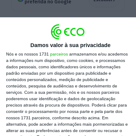
preferida no Google
“Estamos no finalmente, já temos o acordo
assinado entre o banco e a agência e
estamos agora naquelas formalidades para o
Damos valor à sua privacidade
pagamento”, disse Jerónimo Paulino, frisando
Nós e os nossos 1731
parceiros
armazenamos e/ou acedemos
que custou à agência 100 milhões de dólares.
a informações num dispositivo, como cookies, e processamos
Questionado sobre para quando a
mudança
,
dados pessoais, como identificadores únicos e informações
Jerónimo Paulino disse que
a previsão é para
padrão enviadas por um dispositivo para publicidade e
conteúdos personalizados, medição de publicidade e
dezembro deste ano.
conteúdos, pesquisa de audiências e desenvolvimento de
serviços.
Com a sua permissão, nós e os nossos parceiros
poderemos usar identificação e dados de geolocalização
precisos através da procura de dispositivos. Poderá clicar para
“É muito cedo” para saber desfecho do Banco
consentir o processamento por nossa parte e pela parte dos
Económico
nossos 1731 parceiros, conforme descrito acima. Em
Ler Mais
alternativa, pode aceder a informações mais pormenorizadas e
alterar as suas preferências antes de consentir ou recusar o