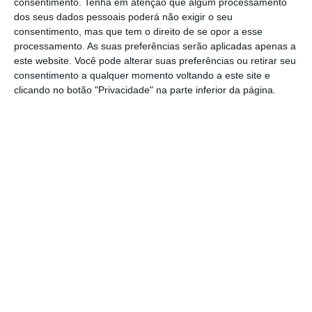
consentimento.
Tenha em atenção que algum processamento
“Isso leva tempo,
porque precisamos de
dos seus dados pessoais poderá não exigir o seu
equipar de acordo com as nossas
consentimento, mas que tem o direito de se opor a esse
processamento. As suas preferências serão aplicadas apenas a
necessidades, mobilar de acordo com as
este website. Você pode alterar suas preferências ou retirar seu
nossas necessidades, o Banco Económico
consentimento a qualquer momento voltando a este site e
também necessita de equipar e mobilar o
clicando no botão "Privacidade" na parte inferior da página.
edifício para onde vão
, então estamos a
prever que mudaremos para lá em
dezembro”, salientou.
O edifício do Banco Económico, antigo Banco
Espírito Santo Angola (BESA), em 2012, um
investimento de cerca de 150 milhões de
dólares (136,4 milhões de euros), tem 111
metros acima do solo, 25 andares à superfície
e cinco pisos subterrâneos, ocupando uma
área de 41.684,92 metros quadrados.