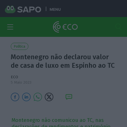
MENU
Política
Montenegro não declarou valor
de casa de luxo em Espinho ao TC
ECO
5 Maio 2023
Montenegro não comunicou ao TC, nas
declarações de rendimentos e património