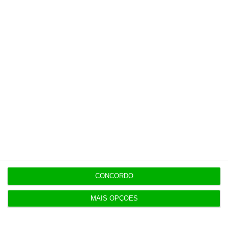
EM ATUALIZAÇÃO
14:07
Luís Neves “desejoso de conhecer resultados da
auditoria”
13:54
Jeff Bezos perto de comprar participação no
Liverpool
13:39
Prémio salarial de 2026 começa a ser pago hoje
aos jovens
CONCORDO
13:26
Concorrência notificada da compra do Grupo
MAIS OPÇÕES
Retail