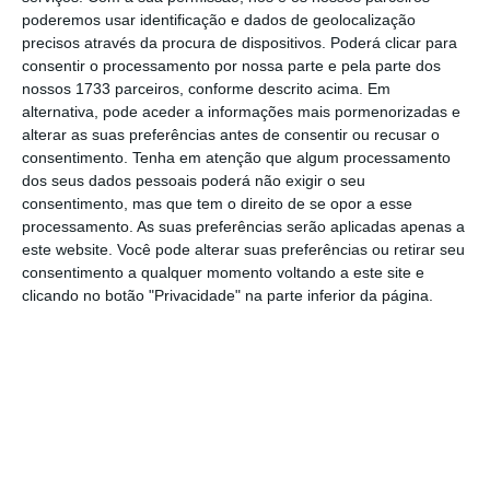
estimativa apresentada por Montenegro
poderemos usar identificação e dados de geolocalização
corresponde ao preço de
uma habitação de
precisos através da procura de dispositivos. Poderá clicar para
custos controlados e os arquitetos ouvidos
consentir o processamento por nossa parte e pela parte dos
nossos 1733 parceiros, conforme descrito acima. Em
pelo
Expresso
garantem que a estimativa é
alternativa, pode aceder a informações mais pormenorizadas e
“ridiculamente” barata.
alterar as suas preferências antes de consentir ou recusar o
consentimento.
Tenha em atenção que algum processamento
dos seus dados pessoais poderá não exigir o seu
consentimento, mas que tem o direito de se opor a esse
De acordo com o semanário,
a lei obriga os
processamento. As suas preferências serão aplicadas apenas a
políticos a declararem qualquer alteração
este website. Você pode alterar suas preferências ou retirar seu
patrimonial que supere em 50 vezes o salário
consentimento a qualquer momento voltando a este site e
clicando no botão "Privacidade" na parte inferior da página.
mínimo nacional, devendo indicar também o
“valor patrimonial efetivo” dos imóveis e
explicar como o acréscimo foi conseguido
. O
presidente do PSD omitiu o valor patrimonial
efetivo do imóvel nas declarações de
rendimentos entregues entre 2015 e 2022.
Bastaria, assim, que o património de