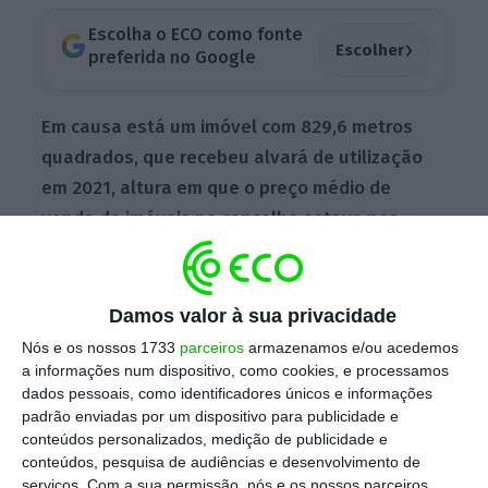
Escolha o ECO como fonte
›
Escolher
preferida no Google
Em causa está um imóvel com 829,6 metros
quadrados, que recebeu alvará de utilização
em 2021, altura em que o preço médio de
venda de imóveis no concelho estava nos
2.000 euros por metro quadrado.
No entanto,
com base na estimativa entregue em 2016 à
Câmara de Espinho no processo de
Damos valor à sua privacidade
licenciamento, estava implícito um preço por
Nós e os nossos 1733
parceiros
armazenamos e/ou acedemos
metro quadrado de 500 euros (no total de 332
a informações num dispositivo, como cookies, e processamos
dados pessoais, como identificadores únicos e informações
mil euros), a que é preciso somar 100 mil
padrão enviadas por um dispositivo para publicidade e
euros que Montenegro pagou pelo imóvel
conteúdos personalizados, medição de publicidade e
devoluto que ali existia. Segundo o
Expresso
, a
conteúdos, pesquisa de audiências e desenvolvimento de
serviços.
Com a sua permissão, nós e os nossos parceiros