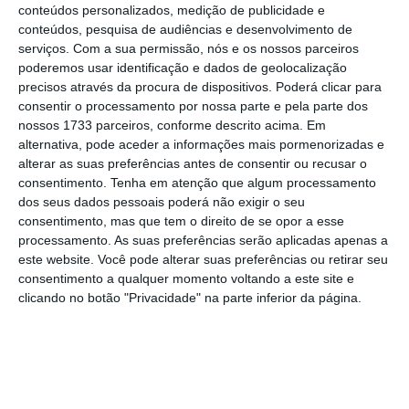
conteúdos personalizados, medição de publicidade e
conteúdos, pesquisa de audiências e desenvolvimento de
serviços.
Com a sua permissão, nós e os nossos parceiros
FMI revê em alta crescimento do PIB para 2,6% em
poderemos usar identificação e dados de geolocalização
2023
precisos através da procura de dispositivos. Poderá clicar para
Ler Mais
consentir o processamento por nossa parte e pela parte dos
nossos 1733 parceiros, conforme descrito acima. Em
alternativa, pode aceder a informações mais pormenorizadas e
Rupa Duttagupta também destacou as
alterar as suas preferências antes de consentir ou recusar o
consentimento.
Tenha em atenção que algum processamento
exportações, sendo que já antes os
dos seus dados pessoais poderá não exigir o seu
economistas consultados pelo ECO
consentimento, mas que tem o direito de se opor a esse
apontavam para o bom desempenho das
processamento. As suas preferências serão aplicadas apenas a
este website. Você pode alterar suas preferências ou retirar seu
exportações
nos três primeiros meses do ano.
consentimento a qualquer momento voltando a este site e
Beneficiaram da redução dos preços das
clicando no botão "Privacidade" na parte inferior da página.
matérias-primas e da melhoria da procura
externa
, “num quadro de dissipação dos
receios de uma crise energética nas principais
economias da área do euro, que