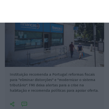
Mariana Espírito Santo,
9 Maio 2023
Instituição recomenda a Portugal reformas fiscais
para "eliminar distorções" e "modernizar o sistema
tributário". FMI deixa alertas para a crise na
habitação e recomenda políticas para apoiar oferta.