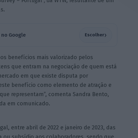
Survey
WTW, resultante de um
– Portugal”, da
s.
›
a no Google
Escolher
dos benefícios mais valorizado pelos
tens que entram na negociação de quem está
ercado em que existe disputa por
 este benefício como elemento de atração e
 que representam”, comenta Sandra Bento,
ada em comunicado.
l, entre abril de 2022 e janeiro de 2023, das
sa ou subsídio aos colaboradores, sendo que