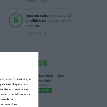
5 Agosto 2026
Uma em cada dez casas são
vendidas no espaço de uma
semana
6 Agosto 2026
Eventos
Fábrica 2030 – 10.º
vo, como cookies, e
Aniversário
por um dispositivo
14/10/2026
sa de audiências e
SAIBA MAIS
usar identificação e
nsentir o
o acima. Em