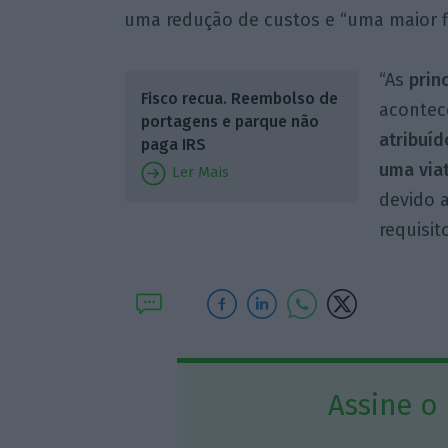
uma redução de custos e “uma maior fl
“As
prin
Fisco recua. Reembolso de
aconte
portagens e parque não
atribuíd
paga IRS
uma via
Ler Mais
devido 
requisit
Assine o