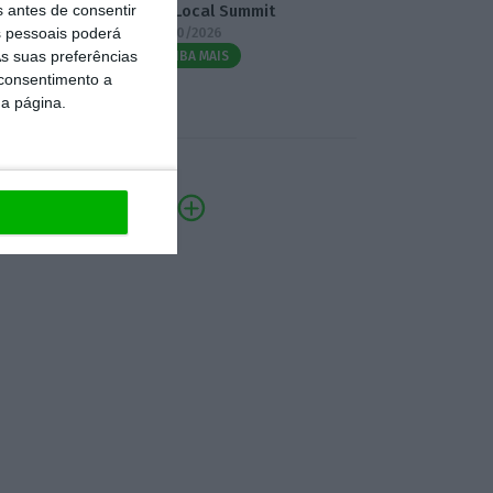
s antes de consentir
3.º Local Summit
 pessoais poderá
07/10/2026
s suas preferências
SAIBA MAIS
 consentimento a
da página.