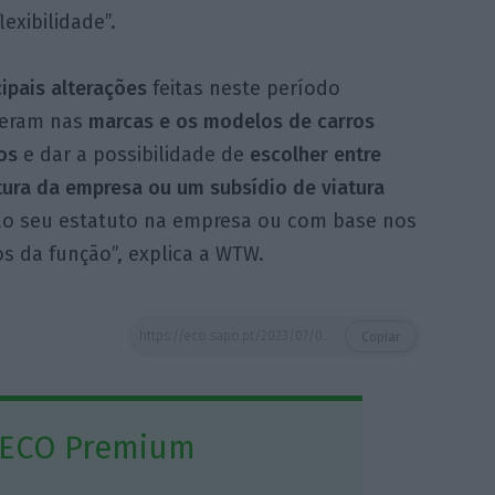
exibilidade”.
cipais alterações
feitas neste período
ceram nas
marcas e os modelos de carros
os
e dar a possibilidade de
escolher entre
tura da empresa ou um subsídio de viatura
ao seu estatuto na empresa ou com base nos
os da função”, explica a WTW.
https://eco.sapo.pt/2023/07/06/59-das-empresas-oferecem-carro-da-empresa-ou-subsidio-aos-colaboradores/
Copiar
 ECO Premium