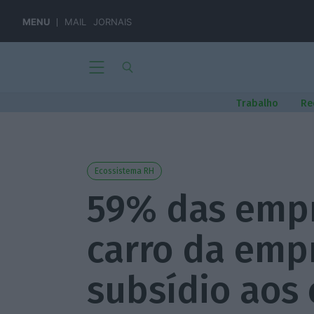
MENU
MAIL
JORNAIS
Trabalho
Re
Ecossistema RH
59% das emp
carro da emp
subsídio aos