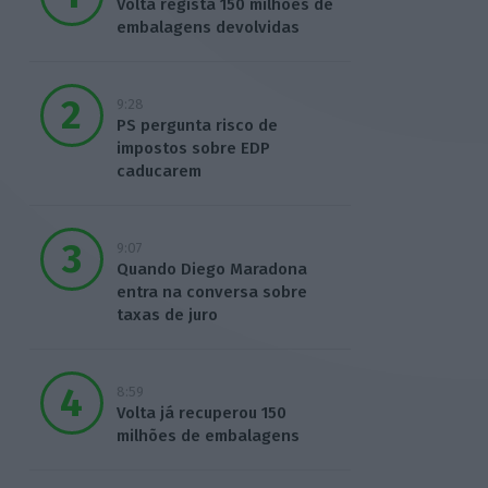
Volta regista 150 milhões de
embalagens devolvidas
9:28
PS pergunta risco de
impostos sobre EDP
caducarem
9:07
Quando Diego Maradona
entra na conversa sobre
taxas de juro
8:59
Volta já recuperou 150
milhões de embalagens