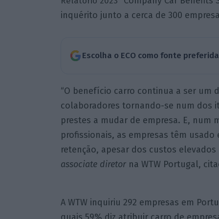
Company Car Benefits 
Relatório 2023 “
inquérito junto a cerca de 300 empresa
Escolha o ECO como fonte preferid
“O benefício carro continua a ser um 
colaboradores tornando-se num dos i
prestes a mudar de empresa. E, num m
profissionais, as empresas têm usado
retenção, apesar dos custos elevados
associate diretor
na WTW Portugal, cit
A WTW inquiriu 292 empresas em Portuga
quais 59% diz atribuir carro de empre