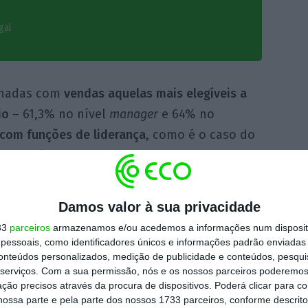
gal
onadas com
vendas aquelas mais elegíveis a
io
– 61,3% no nível
manager
e 64% no
 com funções de liderança
, como é o caso do
com mais de 60%.
va de um subsídio em alternativa ao carro ou
Damos valor à sua privacidade
s dois benefícios, as categorias mais
33
parceiros
armazenamos e/ou acedemos a informações num dispositi
nos níveis executivos de
business unit head
e
essoais, como identificadores únicos e informações padrão enviadas 
conteúdos personalizados, medição de publicidade e conteúdos, pesqui
ior professional
(não-vendas)”, refere ainda a
serviços.
Com a sua permissão, nós e os nossos parceiros poderemos 
ção precisos através da procura de dispositivos. Poderá clicar para co
ossa parte e pela parte dos nossos 1733 parceiros, conforme descrit