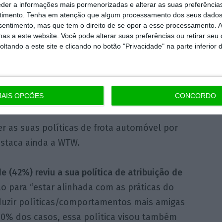
eder a informações mais pormenorizadas e alterar as suas preferência
 metade das empresas permite que os
timento.
Tenha em atenção que algum processamento dos seus dados
adores escolham a sua viatura entre um leque
nsentimento, mas que tem o direito de se opor a esse processamento. A
as a este website. Você pode alterar suas preferências ou retirar seu
as e modelos definido pela organização
,
tando a este site e clicando no botão "Privacidade" na parte inferior 
 BMW, a Audi e a Volkswagen as mais
nte disponibilizadas.
mais amigas do ambiente
AIS OPÇÕES
CONCORDO
r as suas políticas de frota automóvel por
staca ainda a WTW.
 (42%) reviu a sua política de atribuição de
o para “estar alinhada com as práticas do
duzir políticas/comportamentos mais amigas
40% dos casos, essa política visou também