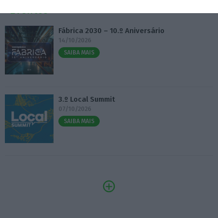
Eventos
Fábrica 2030 – 10.º Aniversário
14/10/2026
SAIBA MAIS
3.º Local Summit
07/10/2026
SAIBA MAIS