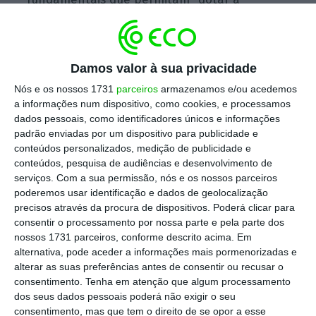
capacidade hídrica do Algarve”, apela António
Pina.
Damos valor à sua privacidade
Nós e os nossos 1731
parceiros
armazenamos e/ou acedemos
O Governo reconhece a mesma realidade,
a informações num dispositivo, como cookies, e processamos
ainda que, numa primeira fase, a
dados pessoais, como identificadores únicos e informações
dessalinizadora tenha a capacidade de
padrão enviadas por um dispositivo para publicidade e
conteúdos personalizados, medição de publicidade e
responder com a produção de 16 hectómetros
conteúdos, pesquisa de audiências e desenvolvimento de
cúbicos de água por ano e numa segunda
serviços.
Com a sua permissão, nós e os nossos parceiros
fase esse valor suba para os 24 hectómetros
poderemos usar identificação e dados de geolocalização
precisos através da procura de dispositivos. Poderá clicar para
cúbicos de água. Mesmo assim,
não será
consentir o processamento por nossa parte e pela parte dos
suficiente para afastar a necessidade de
nossos 1731 parceiros, conforme descrito acima. Em
serem decretadas restrições no consumo
alternativa, pode aceder a informações mais pormenorizadas e
alterar as suas preferências antes de consentir ou recusar o
eficiente de água
, tais como as que foram
consentimento.
Tenha em atenção que algum processamento
adotadas nos últimos anos face à situação de
dos seus dados pessoais poderá não exigir o seu
seca severa e extrema na região.
consentimento, mas que tem o direito de se opor a esse