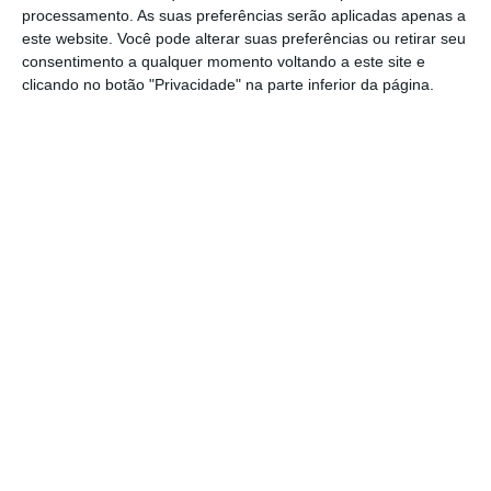
processamento. As suas preferências serão aplicadas apenas a
este website. Você pode alterar suas preferências ou retirar seu
“Acredita-se que o conjunto das medidas
consentimento a qualquer momento voltando a este site e
traga a garantia necessária às atividades
clicando no botão "Privacidade" na parte inferior da página.
atuais,
não obstando a que os vários setores
continuem a prosseguir as orientações para
um uso eficiente da água e a diminuição e
controlo das perdas nos sistemas de
abastecimento e de rega
”, revela o Ministério
do Ambiente e da Ação Climática ao
ECO/Capital Verde.