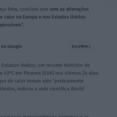
ça-feira, concluiu que
sem as alterações
de calor na Europa e nos Estados Unidos
possíveis”.
›
a no Google
Escolher
s Estados Unidos, um recorde histórico de
e 43°C em Phoenix [EUA] nos últimos 24 dias:
gas de calor teriam sido “praticamente
nidos, indicou a rede científica World
 fenómenos meteorológicos extremos e as