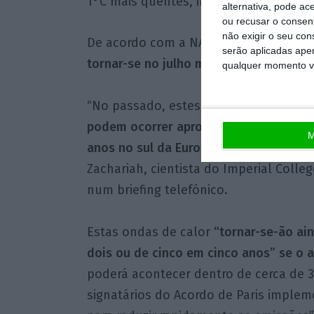
1°C mais quentes, indicou a WWA.
alternativa, pode ac
ou recusar o consen
não exigir o seu co
De acordo com a NASA e o observatór
serão aplicadas apen
tornar-se no julho mais quente de que 
qualquer momento vol
“No passado, estes acontecimentos te
podem ocorrer aproximadamente de 15 
M
anos no sul da Europa e de cinco em c
Zachariah, cientista do Imperial Colle
num briefing telefónico.
Estas ondas de calor
“tornar-se-ão ai
dois ou de cinco em cinco anos” se o a
poderá acontecer dentro de cerca de 
signatários do Acordo de Paris impl