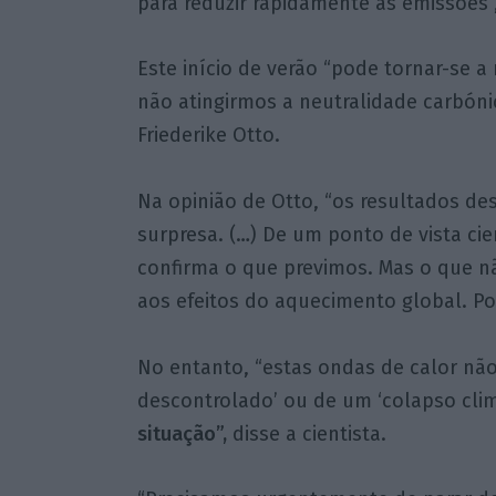
para reduzir rapidamente as emissões”
Este início de verão “pode tornar-se a
não atingirmos a neutralidade carbónic
Friederike Otto.
Na opinião de Otto, “os resultados de
surpresa. (…) De um ponto de vista cien
confirma o que previmos. Mas o que n
aos efeitos do aquecimento global. Por
No entanto, “estas ondas de calor nã
descontrolado’ ou de um ‘colapso cli
situação”,
disse a cientista.