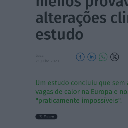
menos prová
alterações cl
estudo
Lusa
25 Julho 2023
Um estudo concluiu que sem as
vagas de calor na Europa e no
"praticamente impossíveis".