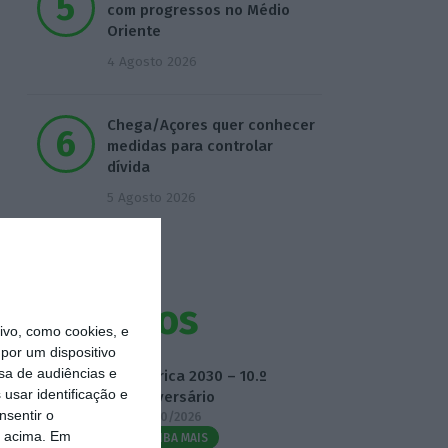
com progressos no Médio
Oriente
4 Agosto 2026
Chega/Açores quer conhecer
medidas para controlar
dívida
5 Agosto 2026
Eventos
vo, como cookies, e
por um dispositivo
sa de audiências e
Fábrica 2030 – 10.º
usar identificação e
Aniversário
nsentir o
14/10/2026
o acima. Em
SAIBA MAIS