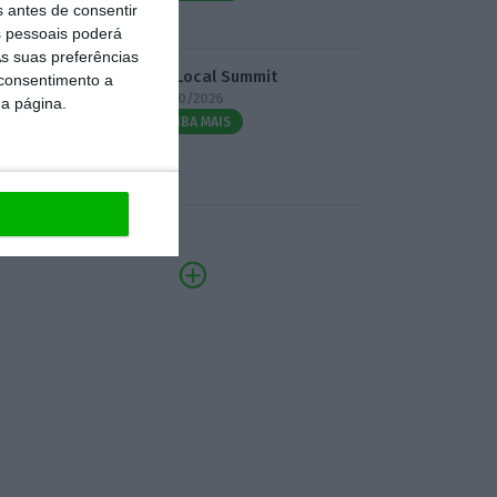
s antes de consentir
 pessoais poderá
s suas preferências
3.º Local Summit
 consentimento a
07/10/2026
da página.
SAIBA MAIS