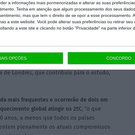
eder a informações mais pormenorizadas e alterar as suas preferência
timento.
Tenha em atenção que algum processamento dos seus dados
nsentimento, mas que tem o direito de se opor a esse processamento. A
io europeu Copernicus,
este mês “deverá
as a este website. Você pode alterar suas preferências ou retirar seu
há registo”.
tando a este site e clicando no botão "Privacidade" na parte inferior 
riam sido aberrantes.
Mas, no clima atual,
em 15 anos na América do Norte, de 10 em 10
AIS OPÇÕES
CONCORDO
inco anos na China
“, explicou Mariam
ge de Londres, que contribuiu para o estudo,
nda mais frequentes e ocorrerão de dois em
quecimento global atingir os 2ºC,
“o que
30 anos, a menos que todos os países
ementem plenamente os atuais compromissos