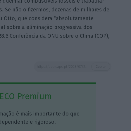
 queimar combustíveis fósseis e trabalhar
s. Se não o fizermos, dezenas de milhares de
ou Otto, que considera “absolutamente
nal sobre a eliminação progressiva dos
28.ª Conferência da ONU sobre o Clima (COP),
https://eco.sapo.pt/2023/07/25/vagas-de-calor-na-europa-e-estados-unidos-seriam-menos-provaveis-sem-alteracoes-climaticas-conclui-estudo/
Copiar
 ECO Premium
mação é mais importante do que
dependente e rigoroso.