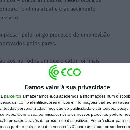
Unidos – utilizaram dados meteorológicos
comparar o clima atual e o aquecimento
passado.
m passar pelo longo processo de uma revisão
aprovados pelos pares.
ção aos períodos em que o calor foi “mais
 no sul da Europa, de 1 a 18 de julho no oeste
éxico, e de 5 a 18 de julho no centro e leste
Damos valor à sua privacidade
31
parceiros
armazenamos e/ou acedemos a informações num dispositi
essoais, como identificadores únicos e informações padrão enviadas 
uecimento global está a agravar a intensidade
conteúdos personalizados, medição de publicidade e conteúdos, pesqui
global, as ondas de calor na Europa são
serviços.
Com a sua permissão, nós e os nossos parceiros poderemos 
ção precisos através da procura de dispositivos. Poderá clicar para co
Norte são 2°C mais quentes e as da China são
ossa parte e pela parte dos nossos 1731 parceiros, conforme descrit