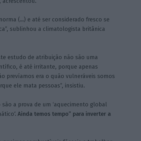
, acrescentou.
 norma (…) e até ser considerado fresco se
a”, sublinhou a climatologista britânica
ste estudo de atribuição não são uma
tífico, é até irritante, porque apenas
ão prevíamos era o quão vulneráveis somos
que ele mata pessoas”, insistiu.
o são a prova de um ‘aquecimento global
mático
‘. Ainda temos tempo” para inverter a