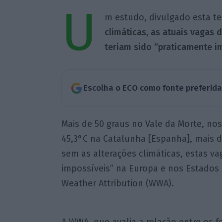
U
m estudo, divulgado esta ter
climáticas, as atuais vagas 
teriam sido “praticamente im
Escolha o ECO como fonte preferid
Mais de 50 graus no Vale da Morte, no
45,3°C na Catalunha [Espanha], mais d
sem as alterações climáticas, estas va
impossíveis” na Europa e nos Estados U
Weather Attribution (WWA).
A WWA, que avalia a relação entre os