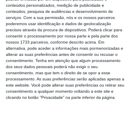
bem acima do que deveria ser exigido para
conteúdos personalizados, medição de publicidade e
conteúdos, pesquisa de audiências e desenvolvimento de
quem está em formação
e onde nem sequer
serviços.
Com a sua permissão, nós e os nossos parceiros
lhes é reconhecido o primeiro grau da carreira
poderemos usar identificação e dados de geolocalização
médica”, salienta a FNAM esta manhã.
precisos através da procura de dispositivos. Poderá clicar para
consentir o processamento por nossa parte e pela parte dos
nossos 1733 parceiros, conforme descrito acima. Em
alternativa, pode aceder a informações mais pormenorizadas e
Perante estes contornos, na visão dessa
alterar as suas preferências antes de consentir ou recusar o
estrutura sindical, os
aumentos salariais
consentimento.
Tenha em atenção que algum processamento
dos seus dados pessoais poderá não exigir o seu
apresentados pelo Ministério da Saúde “são
consentimento, mas que tem o direito de se opor a esse
irrisórios”
. “Os de formação geral passariam a
processamento. As suas preferências serão aplicadas apenas a
ganhar mais 48 euros, os de formação
este website. Você pode alterar suas preferências ou retirar seu
consentimento a qualquer momento voltando a este site e
especializada nos primeiros anos mais 89
clicando no botão "Privacidade" na parte inferior da página.
euros e nos últimos anos mais 142 euros, face
aos valores praticados atualmente de 1.653,74
euros, 1.928,69 euros e 2.032,93 euros,
respetivamente”, explica a FNAM.