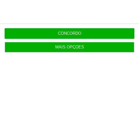
empregos em julho
13:12
Oposição endurece tom contra Luís Neves
CONCORDO
MAIS OPÇÕES
12:55
DST foi escolhida por PJ e MAI por ter “o preço
mais baixo”
Populares
Natixis quer atingir mil trabalhadores em Lisboa
em 2028. No Porto ruma a 3.500