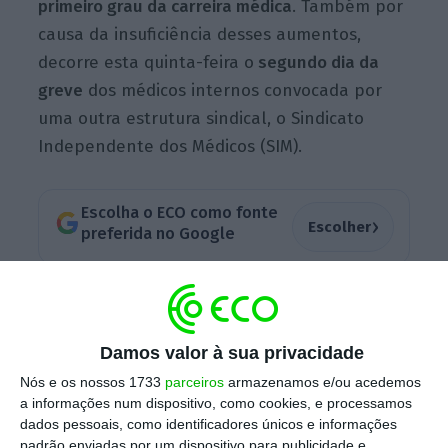
primeiro grau da carreira médica
. Também por
causa da insuficiência desses aumentos,
decorre esta quinta-feira o
segundo dia da
greve
dos médicos internos convocada por
uma outra estrutura sindical, o Sindicato
Independente dos Médicos (SIM).
Escolha o ECO como fonte
›
Escolher
preferida no Google
“Durante cinco anos, depois de seis anos de
formação médica, os médicos internos
Damos valor à sua privacidade
enfrentam um cenário cada vez mais difícil,
não só pelos vencimentos baixos e as
más
Nós e os nossos 1733
parceiros
armazenamos e/ou acedemos
a informações num dispositivo, como cookies, e processamos
condições de trabalho
, mas sobretudo porque
dados pessoais, como identificadores únicos e informações
são confrontados com uma
responsabilidade
padrão enviadas por um dispositivo para publicidade e