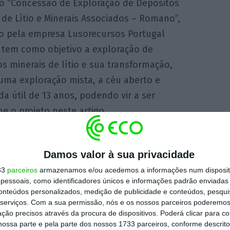
to “Concessão de Exploração de Depósitos
 de Lítio e Minerais Associados – Romano”,
o pela empresa Lusorecursos Portugal
, tem como objetivo a exploração de
s minerais de lítio e sua transformação,
uma exploração mista, a céu aberto e
a útil de 13 anos, podendo vir a ser
he o projeto
neste artigo
.
e exploração e de deposição de resíduos de
Damos valor à sua privacidade
onde o minério bruto será beneficiado.
33
parceiros
armazenamos e/ou acedemos a informações num dispositi
essoais, como identificadores únicos e informações padrão enviadas 
ta pública uma modificação ao projeto com o
conteúdos personalizados, medição de publicidade e conteúdos, pesqui
 do complexo de anexos mineiros, bem como
serviços.
Com a sua permissão, nós e os nossos parceiros poderemos 
ção precisos através da procura de dispositivos. Poderá clicar para co
sação ambientais com incidência na
ossa parte e pela parte dos nossos 1733 parceiros, conforme descrit