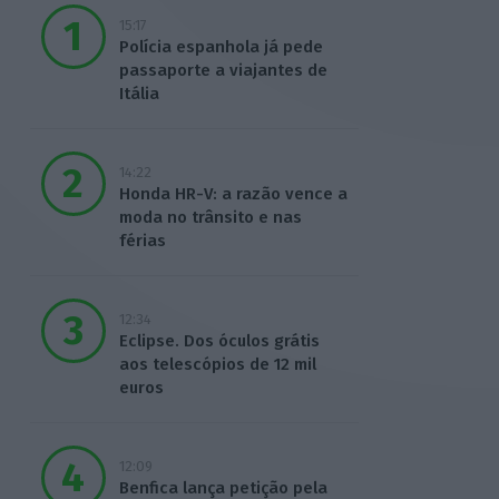
15:17
Polícia espanhola já pede
passaporte a viajantes de
Itália
14:22
Honda HR-V: a razão vence a
moda no trânsito e nas
férias
12:34
Eclipse. Dos óculos grátis
aos telescópios de 12 mil
euros
12:09
Benfica lança petição pela