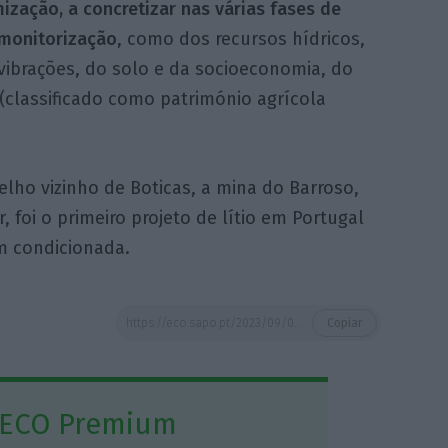
ização, a concretizar nas várias fases de
monitorização
, como dos recursos hídricos,
vibrações, do solo e da socioeconomia, do
 (classificado como património agrícola
lho vizinho de Boticas, a mina do Barroso,
foi o primeiro projeto de lítio em Portugal
m condicionada.
https://eco.sapo.pt/2023/09/07/litio-declaracao-de-impacte-ambiental-favoravel-condicionada-para-mina-em-montalegre/
Copiar
 ECO Premium