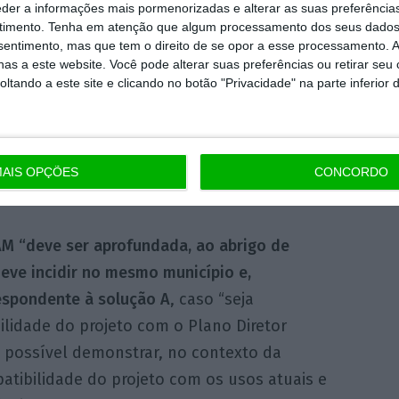
eder a informações mais pormenorizadas e alterar as suas preferência
timento.
Tenha em atenção que algum processamento dos seus dados
nsentimento, mas que tem o direito de se opor a esse processamento. A
 do ano, que foi notificada sobre um “parecer
as a este website. Você pode alterar suas preferências ou retirar seu
tando a este site e clicando no botão "Privacidade" na parte inferior 
ificando que foi chumbada a localização do
.
segundo a DIA, estão o pagamento pelo
AIS OPÇÕES
CONCORDO
legre de compensações financeiras.
AM “deve ser aprofundada, ao abrigo de
eve incidir no mesmo município e,
respondente à solução A
, caso “seja
ilidade do projeto com o Plano Diretor
a possível demonstrar, no contexto da
atibilidade do projeto com os usos atuais e