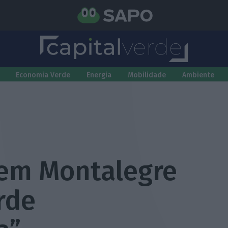
Economia Verde
Energia
Mobilidade
Ambiente
 em Montalegre
rde