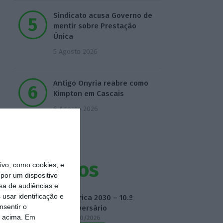
Sindicato acusa Governo de
mentir sobre Prestação
Única
5 Agosto 2026
Antigo Onyria reabre como
Kimpton em Cascais
6 Agosto 2026
Eventos
vo, como cookies, e
por um dispositivo
sa de audiências e
usar identificação e
Fábrica 2030 – 10.º
nsentir o
Aniversário
o acima. Em
14/10/2026