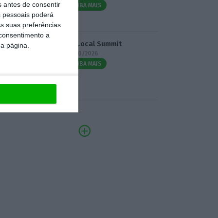
s antes de consentir
SAIBA MAIS
 pessoais poderá
s suas preferências
 consentimento a
3.º Local Summit
da página.
07/10/2026
SAIBA MAIS