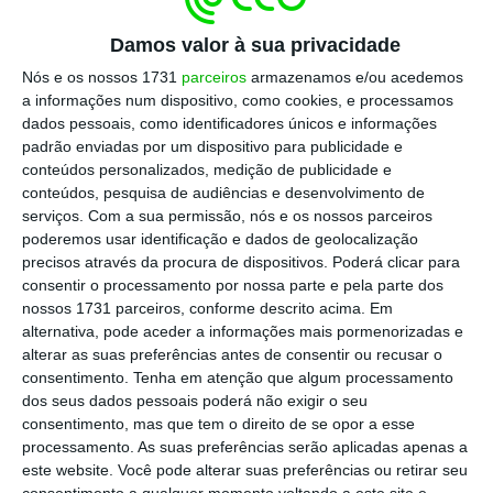
valorização de 7,9%. Será um crescimento de
Damos valor à sua privacidade
60 euros.
É o maior aumento anual do salário
Nós e os nossos 1731
parceiros
armazenamos e/ou acedemos
mínimo alguma vez ocorrido
“, salientou o
a informações num dispositivo, como cookies, e processamos
chefe de Executivo, na intervenção que
dados pessoais, como identificadores únicos e informações
sucedeu a assinatura do reforço do acordo de
padrão enviadas por um dispositivo para publicidade e
conteúdos personalizados, medição de publicidade e
médio prazo de melhoria dos rendimentos,
conteúdos, pesquisa de audiências e desenvolvimento de
salários e competitividade.
serviços.
Com a sua permissão, nós e os nossos parceiros
poderemos usar identificação e dados de geolocalização
precisos através da procura de dispositivos. Poderá clicar para
consentir o processamento por nossa parte e pela parte dos
É oficial. Salário mínimo sobe para 820 euros em
nossos 1731 parceiros, conforme descrito acima. Em
2024
alternativa, pode aceder a informações mais pormenorizadas e
Ler Mais
alterar as suas preferências antes de consentir ou recusar o
consentimento.
Tenha em atenção que algum processamento
dos seus dados pessoais poderá não exigir o seu
Também no que diz respeito aos
consentimento, mas que tem o direito de se opor a esse
processamento. As suas preferências serão aplicadas apenas a
vencimentos, António Costa realçou que o
este website. Você pode alterar suas preferências ou retirar seu
documento agora assinado
atualiza em alta o
consentimento a qualquer momento voltando a este site e