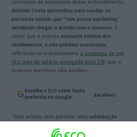
cerimónia de assinatura desse entendimento,
António Costa aproveitou para saudar os
parceiros sociais que “com pouco
marketing
”
decidiram chegar a acordo com o Governo
. E
atirar que é preciso
aumento efetivo dos
rendimentos, e não prémios ocasionais
,
referindo-se indiretamente
à proposta de um
15.º mês de salário avançada pela CIP
, que o
Governo escolheu não acolher.
Escolha o ECO como fonte
›
Escolher
preferida no Google
“Este acordo vem permitir uma
valorização
dos salários superior que tínhamos acordado
há um ano
. O salário mínimo vai ter uma