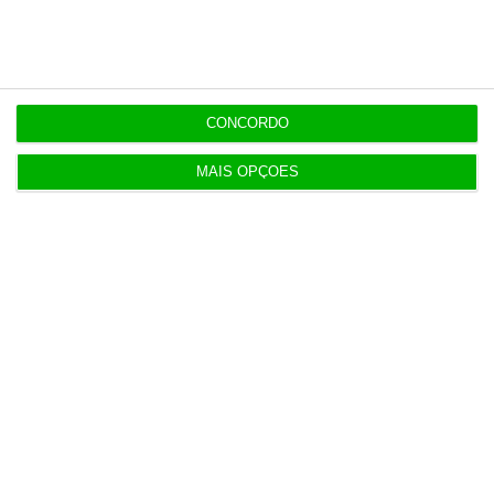
Assine já
Veja todos os planos
CONCORDO
MAIS OPÇÕES
Últimas
13:22
Antigo Onyria reabre como Kimpton em Cascais
13:11
Eclipse solar deve reduzir produção solar na
Ibéria