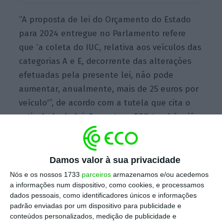
“A proposta de lei do Orçamento do Estado
para 2024 entregue no Parlamento refere
que ‘a coleta do IUC, relativa aos veículos das
categorias A e E, decorrente das alterações
efetuadas pela presente lei, não pode
aumentar, anualmente, mais de 25 euros por
veículo'”, de acordo com a tutela que cita o
articulado da lei. De resto,
o ECO também já
tinha adiantado que o agravamento anual do
imposto não iria ultrapassar os 25 euros.
Damos valor à sua privacidade
Nós e os nossos 1733
parceiros
armazenamos e/ou acedemos
O ministério, liderado por Fernando Medina,
a informações num dispositivo, como cookies, e processamos
acrescenta ainda que “o facto de a garantia
dados pessoais, como identificadores únicos e informações
padrão enviadas por um dispositivo para publicidade e
constar de uma norma do Orçamento do
conteúdos personalizados, medição de publicidade e