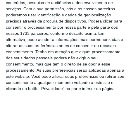
Estado, e não do código do IUC ou de outra
conteúdos, pesquisa de audiências e desenvolvimento de
qualquer legislação, não diminui o
serviços.
Com a sua permissão, nós e os nossos parceiros
poderemos usar identificação e dados de geolocalização
compromisso político que a redação atual
precisos através da procura de dispositivos. Poderá clicar para
consagra: não haverá, em qualquer ano,
consentir o processamento por nossa parte e pela parte dos
aumentos do IUC superiores a 25 euros”.
nossos 1733 parceiros, conforme descrito acima. Em
alternativa, pode aceder a informações mais pormenorizadas e
alterar as suas preferências antes de consentir ou recusar o
consentimento.
Tenha em atenção que algum processamento
Os erros do IUC
dos seus dados pessoais poderá não exigir o seu
Ler Mais
consentimento, mas que tem o direito de se opor a esse
processamento. As suas preferências serão aplicadas apenas a
este website. Você pode alterar suas preferências ou retirar seu
consentimento a qualquer momento voltando a este site e
“Para que não subsistam dúvidas entre os que
clicando no botão "Privacidade" na parte inferior da página.
argumentam que uma Lei pode ser mudada ou
que a garantia no Orçamento poderia não ser
renovada, o compromisso do Governo nesta
matéria é claro: não haverá, em qualquer ano,
aumentos do IUC superiores a 25 euros”
,