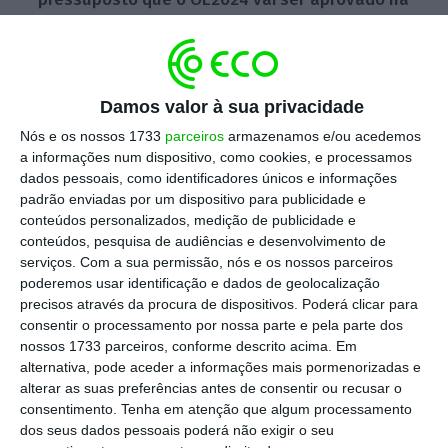
especialidade, a situação atual mereceria a
subida do
rating
de Portugal
pela Moody’s, de
Baa2 para Baa1″, sublinha.
Damos valor à sua privacidade
Nós e os nossos 1733
parceiros
armazenamos e/ou acedemos
Filipe Garcia admite que a
crise política
— que
a informações num dispositivo, como cookies, e processamos
começou com o pedido de demissão do
dados pessoais, como identificadores únicos e informações
primeiro-ministro, António Costa, a 7 de
padrão enviadas por um dispositivo para publicidade e
conteúdos personalizados, medição de publicidade e
novembro –, “
implica uma maior incerteza para
conteúdos, pesquisa de audiências e desenvolvimento de
o futuro governativo do país e, sobretudo, os
serviços.
Com a sua permissão, nós e os nossos parceiros
indicadores de desaceleração económica”
poderemos usar identificação e dados de geolocalização
precisos através da procura de dispositivos. Poderá clicar para
podem “condicionar a agência de notação”,
consentir o processamento por nossa parte e pela parte dos
levando a que seja “mais cautelosa, não
nossos 1733 parceiros, conforme descrito acima. Em
promovendo a subida do
rating
de Portugal”.
alternativa, pode aceder a informações mais pormenorizadas e
alterar as suas preferências antes de consentir ou recusar o
consentimento.
Tenha em atenção que algum processamento
No entanto, adianta que o facto de, mesmo
dos seus dados pessoais poderá não exigir o seu
perante a demissão, o país mostrar “que