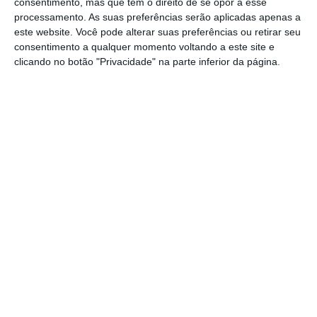
consentimento, mas que tem o direito de se opor a esse
processamento. As suas preferências serão aplicadas apenas a
privilegia a aprovação de um Orçamento que
este website. Você pode alterar suas preferências ou retirar seu
prevê equilíbrio entre receitas e despesas e
consentimento a qualquer momento voltando a este site e
aponta para uma redução significativa do
clicando no botão "Privacidade" na parte inferior da página.
rácio dívida pública face ao PIB, terá de ser
visto como algo positivo”.
“Eventuais atrasos”
A 10 de novembro a Moody’s emitiu um
comentário a dizer que,
embora a demiss
ão
do Governo aumente a incerteza sobre
perspetivas orçamentais a médio prazo
e
possa conduzir a uma orientação orçamental
menos conservadora,
permitir que o OE2024
seja aprovado antes da exoneração formal