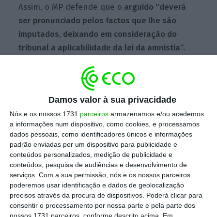
Assim, o MP defende que o
arguido “deverá
ser pronunciado pelos factos que lhe são
imputados, deixando em consideração do
tribunal a aplicabilidade da lei da amnistia”.
A defesa de Rui Pinto entende que a
lei da
amnistia “é aplicável ao presente caso e aos
Damos valor à sua privacidade
crimes concretos de acesso indevido e
Nós e os nossos 1731
parceiros
armazenamos e/ou acedemos
violação de correspondência”,
lembrando que
a informações num dispositivo, como cookies, e processamos
a amnistia foi aplicada no outro processo,
dados pessoais, como identificadores únicos e informações
sendo “uma continuação e uma
padrão enviadas por um dispositivo para publicidade e
conteúdos personalizados, medição de publicidade e
fragmentação de processos, estando em
conteúdos, pesquisa de audiências e desenvolvimento de
causa exatamente as mesmas situações e
serviços.
Com a sua permissão, nós e os nossos parceiros
factos temporais”.
poderemos usar identificação e dados de geolocalização
precisos através da procura de dispositivos. Poderá clicar para
consentir o processamento por nossa parte e pela parte dos
“
Não temos a menor dúvida de que há uma
nossos 1731 parceiros, conforme descrito acima. Em