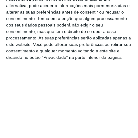
estratégia de fragmentação de processos.
Por
alternativa, pode aceder a informações mais pormenorizadas e
alterar as suas preferências antes de consentir ou recusar o
factos cometidos já a partir de 2015 a 2019,
consentimento.
Tenha em atenção que algum processamento
podemos chegar a 2050 com o MP entretido a
dos seus dados pessoais poderá não exigir o seu
fazer processos novos sobre factos que já
consentimento, mas que tem o direito de se opor a esse
processamento. As suas preferências serão aplicadas apenas a
estão há muito tempo apurados. Isso é
este website. Você pode alterar suas preferências ou retirar seu
inaceitável”, afirmou aos jornalistas o
consentimento a qualquer momento voltando a este site e
advogado Francisco Teixeira da Mota, à saída
clicando no botão "Privacidade" na parte inferior da página.
do tribunal.
Desta forma, a
defesa realçou que o arguido
“não deverá ser pronunciado por 310 dos 377
crimes” presentes na acusação,
ao passo que
os assistentes presentes no debate
instrutório afirmam que “deverá ser
pronunciado por todos os crimes que é
acusado”, como explicaram os advogados do