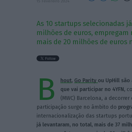
15 Fevereiro 2024
As 10 startups selecionadas já
milhões de euros, empregam m
mais de 20 milhões de euros 
B
hout
,
Go Parity
ou UpHill são
que vai participar no 4YFN,
co
(MWC) Barcelona, a decorrer d
participação surge no âmbito do
progr
internacionalização das startups port
já levantaram, no total, mais de 37 mi