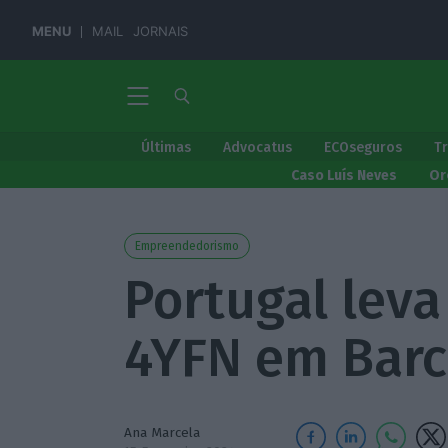
MENU
MAIL
JORNAIS
Últimas
Advocatus
ECOseguros
T
Caso Luís Neves
Or
Empreendedorismo
Portugal leva
4YFN em Barc
Ana Marcela