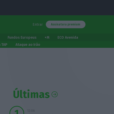
Entrar
Assinatura premium
Fundos Europeus
+M
ECO Avenida
a TAP
Ataque ao Irão
Últimas
12:06