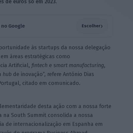
es de euros só em 2023.
›
a no Google
Escolher
oportunidade às startups da nossa delegação
 em áreas estratégicas como
cia Artificial,
fintech
e s
mart
manufacturing
,
m
hub
de inovação”, refere António Dias
 Portugal, citado em comunicado.
lementaridade desta ação com a nossa forte
a na South Summit consolida a nossa
gia de internacionalização em Espanha em
través do programa Business Abroad,