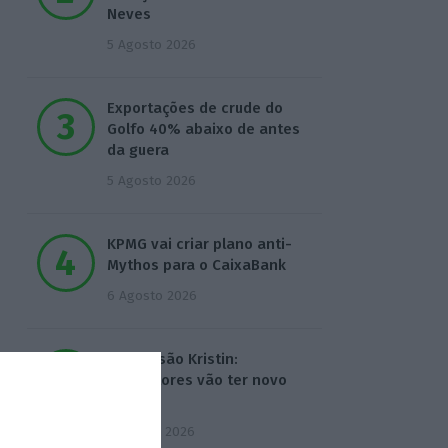
Neves
5 Agosto 2026
Exportações de crude do
Golfo 40% abaixo de antes
da guera
5 Agosto 2026
KPMG vai criar plano anti-
Mythos para o CaixaBank
6 Agosto 2026
Depressão Kristin:
Agricultores vão ter novo
apoio
7 Agosto 2026