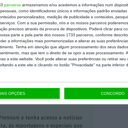
l); VivaTech (22 a 25 de maio, França); South
33
parceiros
armazenamos e/ou acedemos a informações num dispositi
ision (17 a 20 de junho, Canadá) e Startup
essoais, como identificadores únicos e informações padrão enviadas 
outros dos eventos parte do Business
conteúdos personalizados, medição de publicidade e conteúdos, pesqui
serviços.
Com a sua permissão, nós e os nossos parceiros poderemos 
ção precisos através da procura de dispositivos. Poderá clicar para co
ossa parte e pela parte dos nossos 1733 parceiros, conforme descrit
eder a informações mais pormenorizadas e alterar as suas preferência
timento.
Tenha em atenção que algum processamento dos seus dados
https://eco.sapo.pt/2024/02/15/portugal-leva-10-startups-a-4yfn-em-barcelona/
Copiar
nsentimento, mas que tem o direito de se opor a esse processamento. A
as a este website. Você pode alterar suas preferências ou retirar seu
tando a este site e clicando no botão "Privacidade" na parte inferior 
 ECO Premium
mação é mais importante do que
AIS OPÇÕES
CONCORDO
dependente e rigoroso.
Premium e tenha acesso a notícias
nta, às reportagens e especiais que