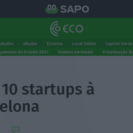
rabalho
eRadar
EContas
Local Online
Capital Verde
çamento do Estado 2027
Exames nacionais
Privatização d
 10 startups à
elona