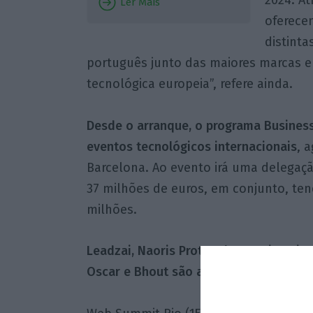
Ler Mais
oferecem
distint
português junto das maiores marcas e
tecnológica europeia”, refere ainda.
Desde o arranque, o programa Business
eventos tecnológicos internacionais
, 
Barcelona. Ao evento irá uma delegaçã
37 milhões de euros, em conjunto, te
milhões.
Leadzai, Naoris Protocol, GoParity, Bio
Oscar e Bhout são as startups que co