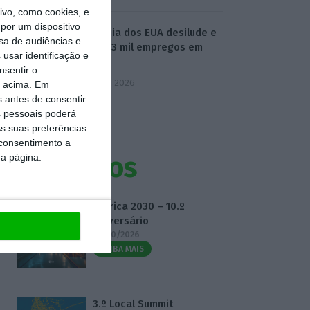
vo, como cookies, e
por um dispositivo
Economia dos EUA desilude e
sa de audiências e
perde 23 mil empregos em
usar identificação e
julho
nsentir o
7 Agosto 2026
o acima. Em
s antes de consentir
 pessoais poderá
s suas preferências
 consentimento a
Eventos
da página.
Fábrica 2030 – 10.º
Aniversário
14/10/2026
SAIBA MAIS
3.º Local Summit