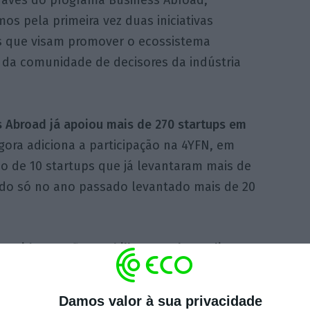
os pela primeira vez duas iniciativas
as que visam promover o ecossistema
 da comunidade de decisores da indústria
 Abroad já apoiou mais de 270 startups em
agora adiciona a participação na 4YFN, em
o de 10 startups que já levantaram mais de
ndo só no ano passado levantado mais de 20
metrid,
Coverflex
, Uphill, Orgavalue, Enline,
mpõem a delegação.
Damos valor à sua privacidade