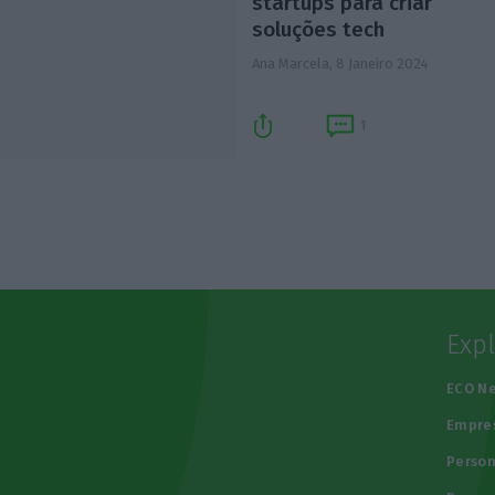
startups para criar
soluções tech
Ana Marcela,
8 Janeiro 2024
1
Exp
e
ECO N
Empre
Person