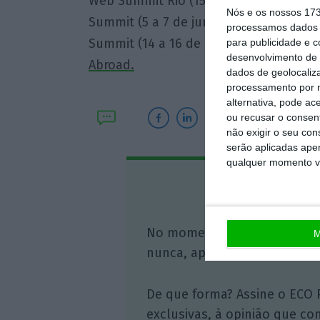
Web Summit Rio (15 a 18 de abril, Brasi
Nós e os nossos 17
Summit (5 a 7 de junho, Espanha); Coll
processamos dados p
Summit (14 a 16 de agosto, Brasil)
são 
para publicidade e 
desenvolvimento de 
Abroad.
dados de geolocaliza
processamento por n
alternativa, pode ac
ou recusar o consen
não exigir o seu co
serão aplicadas apen
qualquer momento vol
Assine o
No momento em que a infor
M
nunca, apoie o jornalismo in
De que forma? Assine o ECO 
exclusivas, à opinião que co