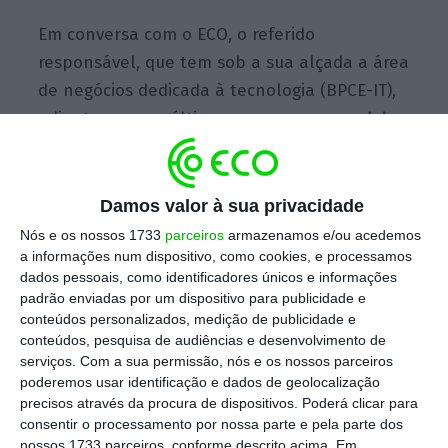
Em conversa com o ECO, o referido
responsável, que tem sob a sua alçada a área
de negócios dedicada à tecnologia (BPCE-IT),
adianta que, no último ano,
arrancaram dois
grandes projetos no centro localizado no
Porto
, aos quais está associada a vontade de
recrutar mais 500 profissionais “em três anos”,
Damos valor à sua privacidade
ou seja, até 2025.
Nós e os nossos 1733
parceiros
armazenamos e/ou acedemos
a informações num dispositivo, como cookies, e processamos
dados pessoais, como identificadores únicos e informações
“É um
sinal de confiança
do grupo”, salienta
padrão enviadas por um dispositivo para publicidade e
Jean-Marc Le Toux (na foto abaixo). “Só no
conteúdos personalizados, medição de publicidade e
departamento BPCE-IT, j
á
recrutámos 120 no
conteúdos, pesquisa de audiências e desenvolvimento de
serviços.
Com a sua permissão, nós e os nossos parceiros
ano
passado
. Serão 300 este ano e no
poderemos usar identificação e dados de geolocalização
próximo”, acrescenta o responsável.
precisos através da procura de dispositivos. Poderá clicar para
consentir o processamento por nossa parte e pela parte dos
nossos 1733 parceiros, conforme descrito acima. Em