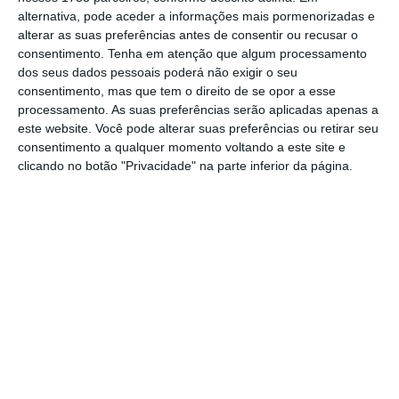
alternativa, pode aceder a informações mais pormenorizadas e
alterar as suas preferências antes de consentir ou recusar o
consentimento.
Tenha em atenção que algum processamento
dos seus dados pessoais poderá não exigir o seu
consentimento, mas que tem o direito de se opor a esse
processamento. As suas preferências serão aplicadas apenas a
este website. Você pode alterar suas preferências ou retirar seu
consentimento a qualquer momento voltando a este site e
clicando no botão "Privacidade" na parte inferior da página.
De acordo com o diretor do BPCE-IT, no
âmbito do processo de recrutamento em
curso, a Natixis está a encontrar “
bons
profissionais no Porto e arreadores
“, ainda
que
esteja a ser “bastante difícil recrutar o
perfil certo
“, isto é, profissionais com