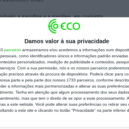
móveis a gasolina e a gasóleo, em conjunto,
m menos de metade do mercado (47,8%,
ssim o peso da recessão geral do mercado,
Damos valor à sua privacidade
33
parceiros
armazenamos e/ou acedemos a informações num dispositi
essoais, como identificadores únicos e informações padrão enviadas 
inuíram 10,2% em março, fazendo descer a sua
conteúdos personalizados, medição de publicidade e conteúdos, pesqui
% em relação ao mesmo mês do ano passado.
serviços.
Com a sua permissão, nós e os nossos parceiros poderemos 
ção precisos através da procura de dispositivos. Poderá clicar para co
ossa parte e pela parte dos nossos 1733 parceiros, conforme descrit
gasóleo foi ainda mais grave, com uma queda
eder a informações mais pormenorizadas e alterar as suas preferência
timento.
Tenha em atenção que algum processamento dos seus dados
nciais em França (-32,1%), Espanha (-38%) e
nsentimento, mas que tem o direito de se opor a esse processamento. A
ota de mercado de 12,4%, contra 14,4% no
as a este website. Você pode alterar suas preferências ou retirar seu
tando a este site e clicando no botão "Privacidade" na parte inferior 