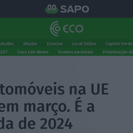
rabalho
eRadar
EContas
Local Online
Capital Verde
2027
Caso Luís Neves
Exames nacionais
Privatização d
tomóveis na UE
em março. É a
da de 2024