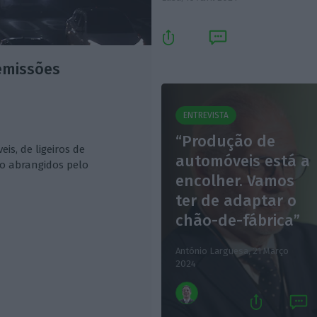
 emissões
ENTREVISTA
“Produção de
s, de ligeiros de
automóveis está a
ão abrangidos pelo
encolher. Vamos
ter de adaptar o
chão-de-fábrica”
António Larguesa,
21 Março
2024