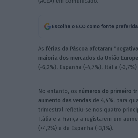
(ACEA) em comunicado.
Escolha o ECO como fonte preferid
As
férias da Páscoa afetaram “negati
maioria dos mercados da União Europe
(-6,2%), Espanha (-4,7%), Itália (-3,7%)
No entanto, os
números do primeiro t
aumento das vendas de 4,4%,
para qua
trimestral refletiu-se nos quatro pri
Itália e a França a registarem um aum
(+4,2%) e de Espanha (+3,1%).