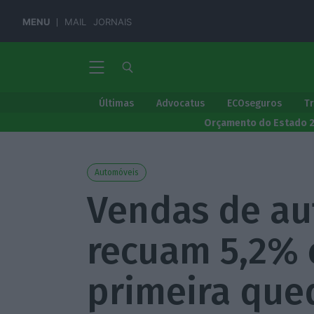
MENU
MAIL
JORNAIS
Últimas
Advocatus
ECOseguros
T
Orçamento do Estado 
Automóveis
Vendas de au
recuam 5,2% 
primeira que