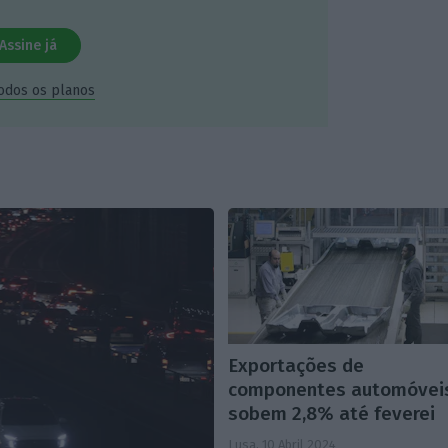
Assine já
todos os planos
Exportações de
componentes automóvei
sobem 2,8% até feverei
Lusa,
10 Abril 2024