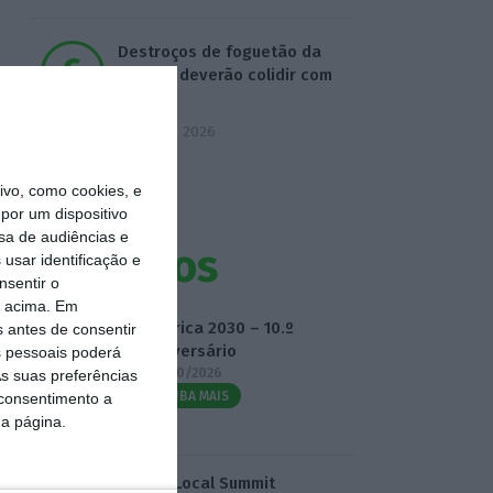
Destroços de foguetão da
SpaceX deverão colidir com
Lua
5 Agosto 2026
vo, como cookies, e
por um dispositivo
sa de audiências e
Eventos
usar identificação e
nsentir o
o acima. Em
Fábrica 2030 – 10.º
s antes de consentir
Aniversário
 pessoais poderá
14/10/2026
s suas preferências
SAIBA MAIS
 consentimento a
da página.
3.º Local Summit