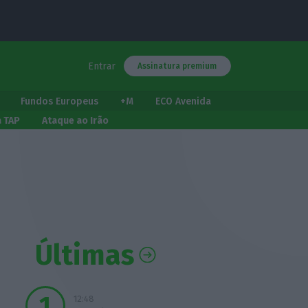
Entrar
Assinatura premium
Fundos Europeus
+M
ECO Avenida
a TAP
Ataque ao Irão
Últimas
12:48