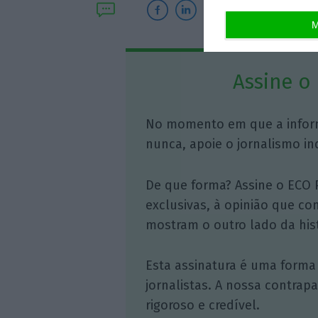
M
Assine o
No momento em que a infor
nunca, apoie o jornalismo in
De que forma? Assine o ECO 
exclusivas, à opinião que co
mostram o outro lado da hist
Esta assinatura é uma forma
jornalistas. A nossa contrap
rigoroso e credível.