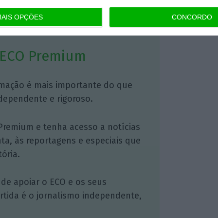
https://eco.sapo.pt/2024/04/18/vendas-de-automoveis-na-ue-recuam-52-em-marco-e-a-primeira-queda-de-2024/
Copiar
AIS OPÇÕES
CONCORDO
 ECO Premium
mação é mais importante do que
dependente e rigoroso.
Premium e tenha acesso a notícias
nta, às reportagens e especiais que
ória.
 de apoiar o ECO e os seus
artida é o jornalismo independente,