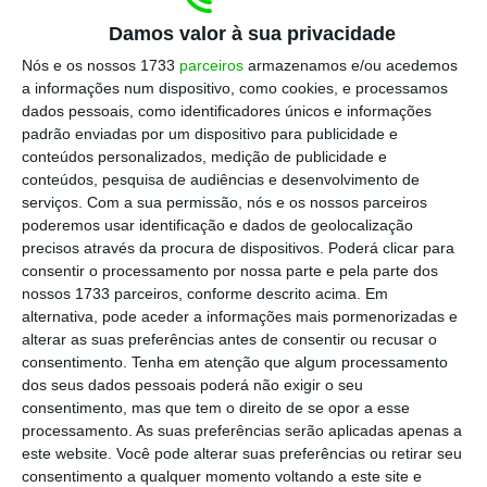
Damos valor à sua privacidade
Ciente das características do tecido
Nós e os nossos 1733
parceiros
armazenamos e/ou acedemos
a informações num dispositivo, como cookies, e processamos
empresarial português, composto por muitas
dados pessoais, como identificadores únicos e informações
pequenas empresas com limitações de
padrão enviadas por um dispositivo para publicidade e
tesouraria,
o supervisor está a analisar a
conteúdos personalizados, medição de publicidade e
conteúdos, pesquisa de audiências e desenvolvimento de
hipótese de serem criados “serviços mínimos
serviços.
Com a sua permissão, nós e os nossos parceiros
bancários para os comerciantes”
, apurou o
poderemos usar identificação e dados de geolocalização
ECO.
precisos através da procura de dispositivos. Poderá clicar para
consentir o processamento por nossa parte e pela parte dos
nossos 1733 parceiros, conforme descrito acima. Em
A ideia está em discussão no seio do
alternativa, pode aceder a informações mais pormenorizadas e
supervisor, não sendo certo que avance desta
alterar as suas preferências antes de consentir ou recusar o
consentimento.
Tenha em atenção que algum processamento
forma. Mas acredita-se que
poderia criar
dos seus dados pessoais poderá não exigir o seu
margem para tornar obrigatória a
consentimento, mas que tem o direito de se opor a esse
disponibilização pelos comerciantes de, pelo
processamento. As suas preferências serão aplicadas apenas a
este website. Você pode alterar suas preferências ou retirar seu
menos, um meio de pagamento eletrónico
,
consentimento a qualquer momento voltando a este site e