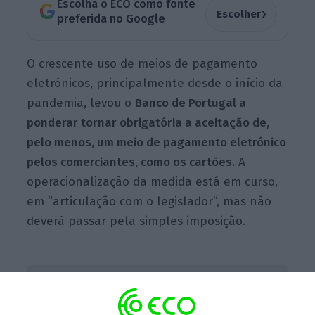
Escolha o ECO como fonte
›
Escolher
preferida no Google
O crescente uso de meios de pagamento
eletrónicos, principalmente desde o início da
pandemia, levou o
Banco de Portugal a
ponderar tornar obrigatória a aceitação de,
pelo menos, um meio de pagamento eletrónico
pelos comerciantes, como os cartões.
A
operacionalização da medida está em curso,
em “articulação com o legislador”, mas não
deverá passar pela simples imposição.
Transferências imediatas serão a norma a partir de
2025
Ler Mais