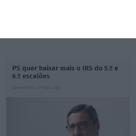
PS quer baixar mais o IRS do 5.º e
6.º escalões
Salomé Pinto,
17 Maio 2024