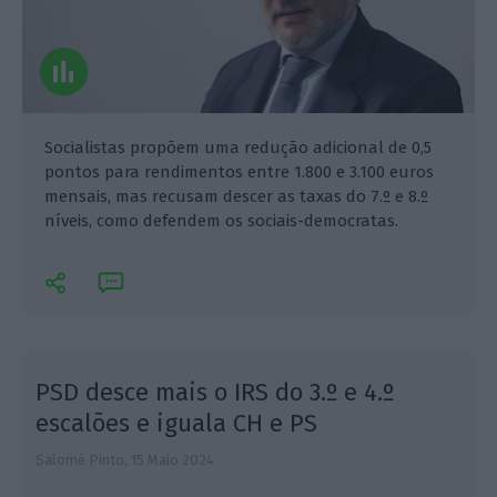
Socialistas propõem uma redução adicional de 0,5
pontos para rendimentos entre 1.800 e 3.100 euros
mensais, mas recusam descer as taxas do 7.º e 8.º
níveis, como defendem os sociais-democratas.
PSD desce mais o IRS do 3.º e 4.º
escalões e iguala CH e PS
Salomé Pinto,
15 Maio 2024
M