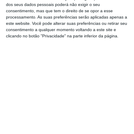
fosse ao encontro deles, que votaria
dos seus dados pessoais poderá não exigir o seu
favoravelmente”.
consentimento, mas que tem o direito de se opor a esse
processamento. As suas preferências serão aplicadas apenas a
este website. Você pode alterar suas preferências ou retirar seu
Para além disso,
o diploma “foi ao encontro do
consentimento a qualquer momento voltando a este site e
PS no 6.º escalão, fazendo uma redução
clicando no botão "Privacidade" na parte inferior da página.
menor”, que passou então de 37% para 35%
.
Este recuo permitirá ainda, segundo Hugo
Soares, cumprir com a margem orçamental,
de 348 milhões de euros, que o Governo tem
para a baixa deste imposto, não violando a
norma-travão.
Em relação ao 6.º escalão
, que corresponde a
rendimento mensais brutos entre 2.200 e
3.100 euros mensais,
os socialistas
apresentaram uma proposta inicial em que