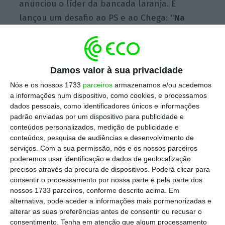
anunciou o líder da bancada laranja. E
lançou um desafio ao PS e ao Chega:
“Na
sexta-feira, no plenário, que se levantem
juntos para chumbar a redução do IRS”.
Damos valor à sua privacidade
A proposta de substituição do PSD e do CDS
Nós e os nossos 1733
parceiros
armazenamos e/ou acedemos
iguala os projetos do PS e do Chega na
a informações num dispositivo, como cookies, e processamos
redução das taxas do 3.º e 4.º escalões
, ou
dados pessoais, como identificadores únicos e informações
seja, passam de 22,50% para 22% e de 25,50%
padrão enviadas por um dispositivo para publicidade e
conteúdos personalizados, medição de publicidade e
para 25%, respetivamente, e em comparação
conteúdos, pesquisa de audiências e desenvolvimento de
com a proposta inicial do Executivo. Este
serviços.
Com a sua permissão, nós e os nossos parceiros
alívio fiscal beneficia rendimentos entre
poderemos usar identificação e dados de geolocalização
precisos através da procura de dispositivos. Poderá clicar para
cerca de 1.100 e 1.800 euros mensais brutos.
consentir o processamento por nossa parte e pela parte dos
nossos 1733 parceiros, conforme descrito acima. Em
A este respeito, Hugo Soares lembra que o
alternativa, pode aceder a informações mais pormenorizadas e
alterar as suas preferências antes de consentir ou recusar o
Chega disse, no Parlamento, “que se o PSD
consentimento.
Tenha em atenção que algum processamento