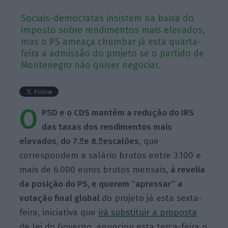
Sociais-democratas insistem na baixa do
imposto sobre rendimentos mais elevados,
mas o PS ameaça chumbar já esta quarta-
feira a admissão do projeto se o partido de
Montenegro não quiser negociar.
O
PSD e o CDS mantêm a redução do IRS
das taxas dos rendimentos mais
elevados, do 7.ºe 8.ºescalões
, que
correspondem a salário brutos entre 3.100 e
mais de 6.000 euros brutos mensais,
à revelia
da posição do PS, e querem “apressar” a
votação final global
do projeto já esta sexta-
feira, iniciativa que
irá substituir a proposta
de lei do Governo
, anunciou esta terça-feira o