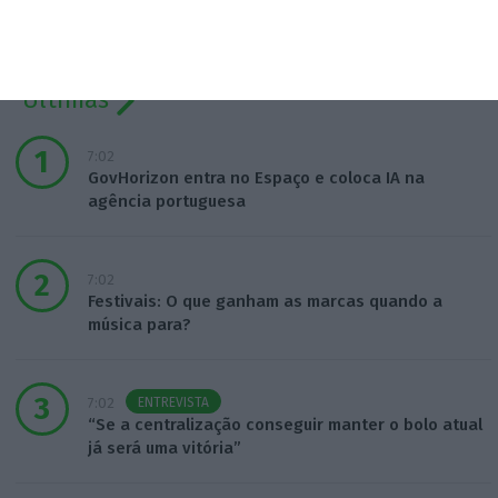
Últimas
7:02
GovHorizon entra no Espaço e coloca IA na
agência portuguesa
7:02
Festivais: O que ganham as marcas quando a
música para?
ENTREVISTA
7:02
“Se a centralização conseguir manter o bolo atual
já será uma vitória”