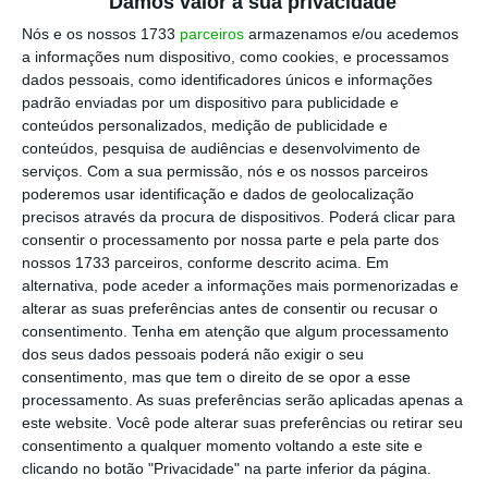
Damos valor à sua privacidade
AEP.
Nós e os nossos 1733
parceiros
armazenamos e/ou acedemos
a informações num dispositivo, como cookies, e processamos
Luís Miguel Ribeiro realça que “os riscos
dados pessoais, como identificadores únicos e informações
geopolíticos, nomeadamente esta
padrão enviadas por um dispositivo para publicidade e
conteúdos personalizados, medição de publicidade e
instabilidade no Médio Oriente, têm
conteúdos, pesquisa de audiências e desenvolvimento de
consequências diretas no comércio
serviços.
Com a sua permissão, nós e os nossos parceiros
internacional
: na subida do custo do
poderemos usar identificação e dados de geolocalização
precisos através da procura de dispositivos. Poderá clicar para
transporte, no atraso da entrega das
consentir o processamento por nossa parte e pela parte dos
encomendas e na disrupção das cadeias de
nossos 1733 parceiros, conforme descrito acima. Em
valor globais, o que acabará por ser
refletido
alternativa, pode aceder a informações mais pormenorizadas e
alterar as suas preferências antes de consentir ou recusar o
nos preços de produção e, mais tarde, nos
consentimento.
Tenha em atenção que algum processamento
preços aos consumidores finais”.
dos seus dados pessoais poderá não exigir o seu
consentimento, mas que tem o direito de se opor a esse
processamento. As suas preferências serão aplicadas apenas a
este website. Você pode alterar suas preferências ou retirar seu
consentimento a qualquer momento voltando a este site e
clicando no botão "Privacidade" na parte inferior da página.
As empresas têm vindo a