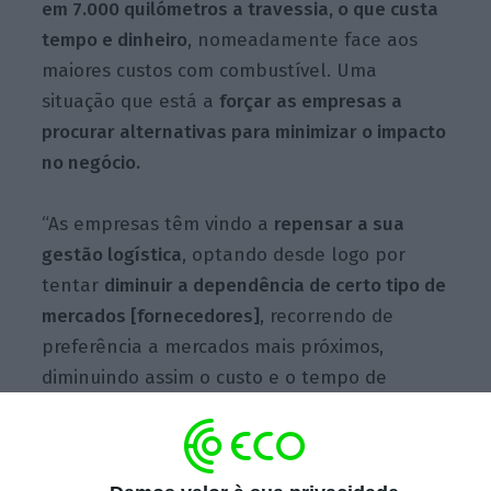
em 7.000 quilómetros a travessia, o que custa
tempo e dinheiro
, nomeadamente face aos
maiores custos com combustível. Uma
situação que está a
forçar as empresas a
procurar alternativas para minimizar o impacto
no negócio.
“As empresas têm vindo a
repensar a sua
gestão logística
, optando desde logo por
tentar
diminuir a dependência de certo tipo de
mercados [fornecedores]
, recorrendo de
preferência a mercados mais próximos,
diminuindo assim o custo e o tempo de
transporte, assim como
mitigando o risco de
falhas de stock na produção
“, comenta o
presidente do conselho de administração da