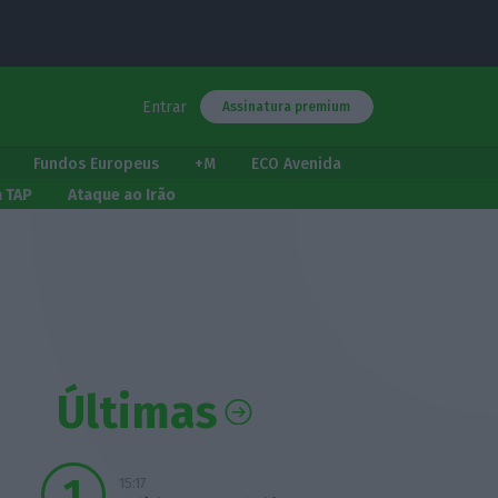
Entrar
Assinatura premium
Fundos Europeus
+M
ECO Avenida
a TAP
Ataque ao Irão
Últimas
15:17