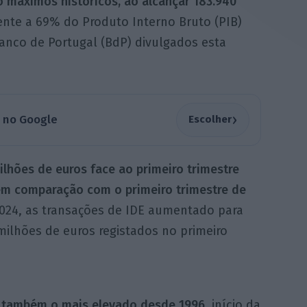
 máximos históricos, ao alcançar 183.940
lente a 69% do Produto Interno Bruto (PIB)
nco de Portugal (BdP) divulgados esta
›
a no Google
Escolher
ilhões de euros face ao primeiro trimestre
em comparação com o primeiro trimestre de
024, as transações de IDE aumentado para
milhões de euros registados no primeiro
a também o mais elevado desde 1996
, início da