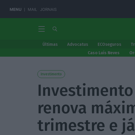
MENU
MAIL
JORNAIS
Últimas
Advocatus
ECOseguros
T
Caso Luís Neves
Or
Investimento
Investimento
renova máxi
trimestre e j