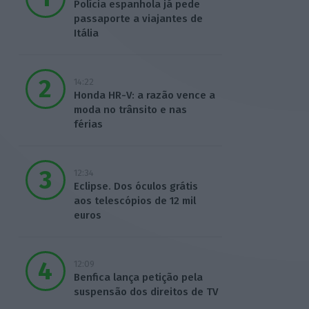
Polícia espanhola já pede
passaporte a viajantes de
Itália
14:22
Honda HR-V: a razão vence a
moda no trânsito e nas
férias
12:34
Eclipse. Dos óculos grátis
aos telescópios de 12 mil
euros
12:09
Benfica lança petição pela
suspensão dos direitos de TV