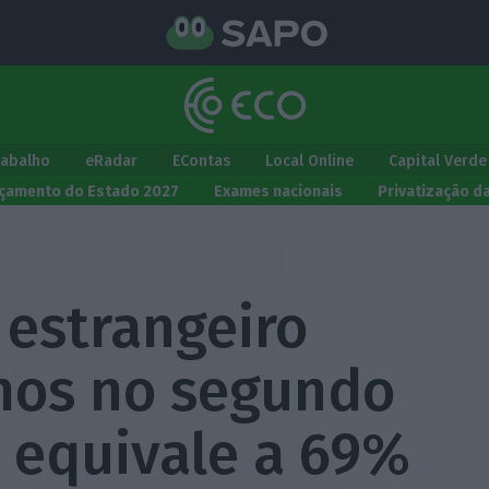
rabalho
eRadar
EContas
Local Online
Capital Verde
çamento do Estado 2027
Exames nacionais
Privatização d
 estrangeiro
mos no segundo
á equivale a 69%