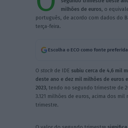
O
segundo trimestre deste ano
milhões de euros
, o equiva
português, de acordo com dados do Ba
terça-feira.
Escolha o ECO como fonte preferid
O
stock
de IDE
subiu cerca de 4,6 mil m
deste ano e dez mil milhões de euros 
2023,
tendo no segundo trimestre de 2
3.121 milhões de euros, acima dos mil 
trimestre.
O valor do segundo trimestre
signific