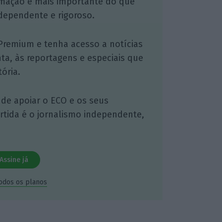
mação é mais importante do que
dependente e rigoroso.
Premium e tenha acesso a notícias
nta, às reportagens e especiais que
ória.
 de apoiar o ECO e os seus
artida é o jornalismo independente,
Assine já
todos os planos