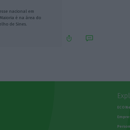
resse nacional em
aioria é na área do
lho de Sines.
Exp
e
ECO N
Empre
Person