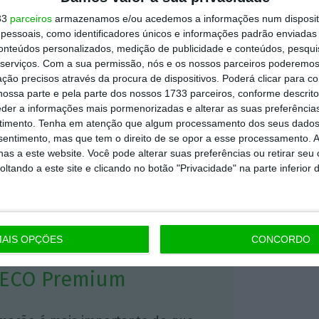
a Ásia (11,3 mil milhões de euros), América
33
parceiros
armazenamos e/ou acedemos a informações num dispositi
ete mil milhões de euros).
essoais, como identificadores únicos e informações padrão enviadas 
conteúdos personalizados, medição de publicidade e conteúdos, pesqui
serviços.
Com a sua permissão, nós e os nossos parceiros poderemos 
de Portugal no exterior (IPE) também
ção precisos através da procura de dispositivos. Poderá clicar para co
lhões de euros.
Este valor representa 25% do
ossa parte e pela parte dos nossos 1733 parceiros, conforme descrit
eder a informações mais pormenorizadas e alterar as suas preferência
stock
IDP
 ainda que o
de
cresceu 2,18 mil
timento.
Tenha em atenção que algum processamento dos seus dados
stre do ano e 1,7 mil milhões de euros face ao
nsentimento, mas que tem o direito de se opor a esse processamento. A
as a este website. Você pode alterar suas preferências ou retirar seu
tando a este site e clicando no botão "Privacidade" na parte inferior 
https://eco.sapo.pt/2024/08/20/investimento-estrangeiro-renova-maximos-no-segundo-trimestre-e-ja-equivale-a-69-do-pib/
Copiar
AIS OPÇÕES
CONCORDO
 ECO Premium