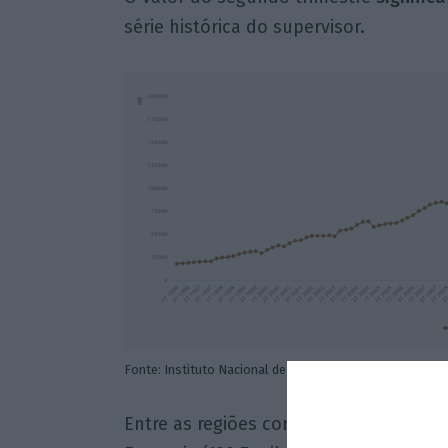
série histórica do supervisor.
Fonte: Instituto Nacional de Estatística
Entre as regiões com maior peso no I