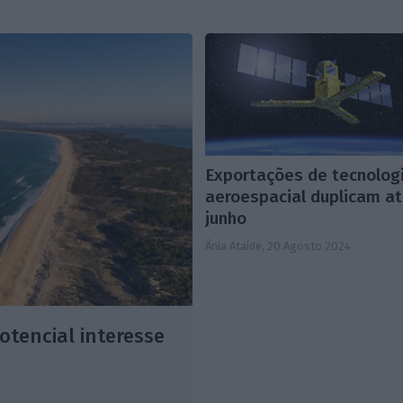
Exportações de tecnolog
aeroespacial duplicam a
junho
Ânia Ataíde,
20 Agosto 2024
otencial interesse