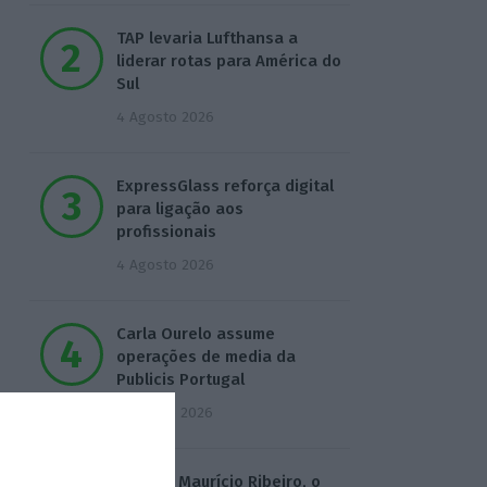
TAP levaria Lufthansa a
liderar rotas para América do
Sul
4 Agosto 2026
ExpressGlass reforça digital
para ligação aos
profissionais
4 Agosto 2026
Carla Ourelo assume
operações de media da
Publicis Portugal
5 Agosto 2026
Quem é Maurício Ribeiro, o