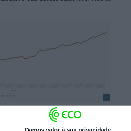
DE em Portugal encontram-se a União
Damos valor à sua privacidade