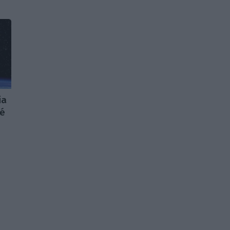
ia
té