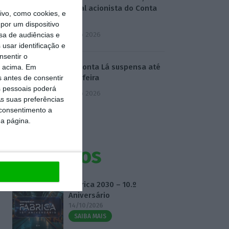
principal acionista do Conta
vo, como cookies, e
Lá?
por um dispositivo
6 Agosto 2026
sa de audiências e
usar identificação e
nsentir o
AG do Conta Lá suspensa até
o acima. Em
quarta-feira
s antes de consentir
 pessoais poderá
6 Agosto 2026
s suas preferências
 consentimento a
da página.
Eventos
Fábrica 2030 – 10.º
Aniversário
14/10/2026
SAIBA MAIS