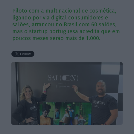
Piloto com a multinacional de cosmética,
ligando por via digital consumidores e
salões, arrancou no Brasil com 60 salões,
mas o startup portuguesa acredita que em
poucos meses serão mais de 1.000.