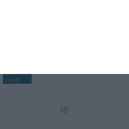
Eventos
Fábrica 2030 – 10.º Aniversário
14/10/2026
SAIBA MAIS
3.º Local Summit
07/10/2026
SAIBA MAIS