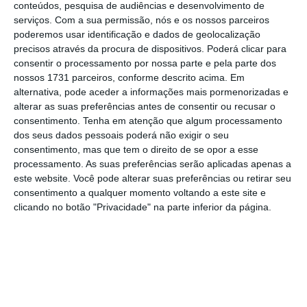
conteúdos, pesquisa de audiências e desenvolvimento de
comerciante mas não ligavam ao consumidor.
serviços.
Com a sua permissão, nós e os nossos parceiros
Eram plataformas unidirecionais. Pagava-se
poderemos usar identificação e dados de geolocalização
precisos através da procura de dispositivos. Poderá clicar para
uma mensalidade e geria-se o negócio, não
consentir o processamento por nossa parte e pela parte dos
trazia novo negócio”, começa por explicar
nossos 1731 parceiros, conforme descrito acima. Em
Miguel Alves Ribeiro.
alternativa, pode aceder a informações mais pormenorizadas e
alterar as suas preferências antes de consentir ou recusar o
consentimento.
Tenha em atenção que algum processamento
dos seus dados pessoais poderá não exigir o seu
consentimento, mas que tem o direito de se opor a esse
processamento. As suas preferências serão aplicadas apenas a
Há interesse de outros países da
este website. Você pode alterar suas preferências ou retirar seu
América Latina para lançar já em
consentimento a qualquer momento voltando a este site e
clicando no botão "Privacidade" na parte inferior da página.
2025 e há interesse em Portugal
e Espanha em fazermos o roll
out o mais rápido possível.
Quem decide os timings somos
nós porque vontade já existe de