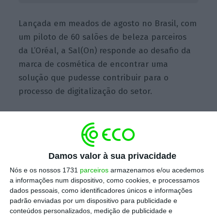
Lançada em meados de agosto no Brasil, com
um piloto de 60 salões de beleza parceiros
da L’Oréal, a Sal(On) responde ao desafio da
marca de cosmética de encontrar uma
solução que pudesse contribuir para o
processo de digitalização do setor.
“O Sal(On) surgiu de um desafio da L’Oréal.
Eles têm como missão digitalizar o setor e
consultaram várias empresas para ver o que
Damos valor à sua privacidade
poderiam oferecer para ajudar a digitalizar
Nós e os nossos 1731
parceiros
armazenamos e/ou acedemos
esta indústria, começando pelo Brasil e
a informações num dispositivo, como cookies, e processamos
depois para ir para a América Latina. Todas as
dados pessoais, como identificadores únicos e informações
empresas que consultaram eram SaaS,
padrão enviadas por um dispositivo para publicidade e
conteúdos personalizados, medição de publicidade e
plataformas de gestão, resolviam a parte do