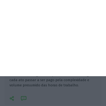
Filipa Ambrósio de Sousa,
9 Outubro 2024
Grupo de trabalho recomenda revisão dos
honorários, alargamento para casos de arbitragem e
cada ato passar a ser pago pela complexidade e
volume presumido das horas de trabalho.