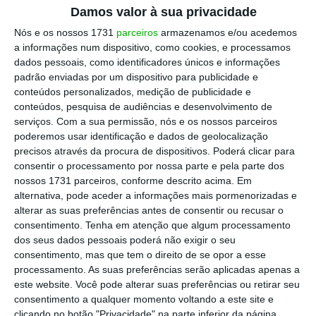
matérias relativas a advogados na SEAJ.
Damos valor à sua privacidade
Acompanha, mas delega a decisão na
Nós e os nossos 1731
parceiros
armazenamos e/ou acedemos
a informações num dispositivo, como cookies, e processamos
secretária de Estado desde que tomou posse.
dados pessoais, como identificadores únicos e informações
padrão enviadas por um dispositivo para publicidade e
“A OA considera que a proposta apresentada
conteúdos personalizados, medição de publicidade e
conteúdos, pesquisa de audiências e desenvolvimento de
pelo Ministério da Justiça não vai ao encontro
serviços.
Com a sua permissão, nós e os nossos parceiros
aquelas que são as pretensões dos
poderemos usar identificação e dados de geolocalização
profissionais e, desse modo, considera-a
precisos através da procura de dispositivos. Poderá clicar para
consentir o processamento por nossa parte e pela parte dos
insuficiente. Tendo em conta que esta foi
nossos 1731 parceiros, conforme descrito acima. Em
uma reunião técnica onde o Ministério da
alternativa, pode aceder a informações mais pormenorizadas e
Justiça apresentou a sua proposta e que a OA
alterar as suas preferências antes de consentir ou recusar o
consentimento.
Tenha em atenção que algum processamento
tentou antecipar para que contasse com a
dos seus dados pessoais poderá não exigir o seu
presença da Ministra da Justiça, a OA fez-se
consentimento, mas que tem o direito de se opor a esse
representar por uma delegação que recebeu
processamento. As suas preferências serão aplicadas apenas a
este website. Você pode alterar suas preferências ou retirar seu
a proposta do Ministério da Justiça e foi
consentimento a qualquer momento voltando a este site e
informada da inclusão da OA no Grupo de
clicando no botão "Privacidade" na parte inferior da página.