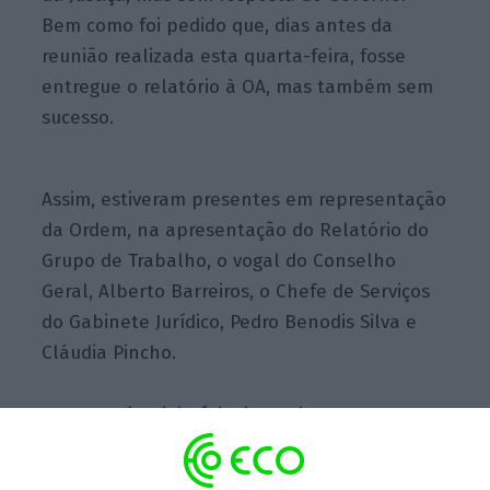
Bem como foi pedido que, dias antes da
reunião realizada esta quarta-feira, fosse
entregue o relatório à OA, mas também sem
sucesso.
Assim, estiveram presentes em representação
da Ordem, na apresentação do Relatório do
Grupo de Trabalho, o vogal do Conselho
Geral, Alberto Barreiros, o Chefe de Serviços
do Gabinete Jurídico, Pedro Benodis Silva e
Cláudia Pincho.
Da parte do Ministério da Justiça, o
ECO/Advocatus sabe que Rita Alarcão Júdice,
advogada de profissão, prefere delegar estas