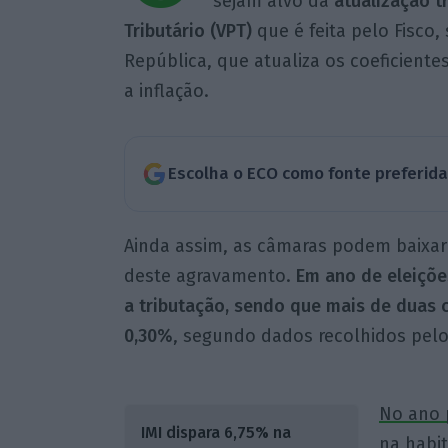
sejam alvo da
atualização t
Tributário (VPT)
que é feita pelo Fisco
República, que atualiza os coeficient
a inflação.
Escolha o ECO como fonte preferid
Ainda assim, as câmaras podem baixar
deste agravamento.
Em ano de eleiçõe
a tributação, sendo que mais de duas 
0,30%
, segundo dados recolhidos pel
No ano 
IMI dispara 6,75% na
na habit