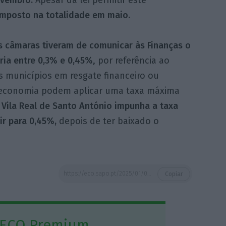
ovembro.
Apesar da lei permitir este
 imposto na totalidade em maio.
s câmaras tiveram de comunicar às Finanças o
aria entre 0,3% e 0,45%
, por referência ao
Os municípios em resgate financeiro ou
 economia podem aplicar uma taxa máxima
Vila Real de Santo António impunha a taxa
r para 0,45%,
depois de ter baixado o
https://eco.sapo.pt/2025/01/07/imi-dispara-975-na-habitacao-e-13-nos-servicos-comercio-e-industria/
Copiar
 ECO Premium