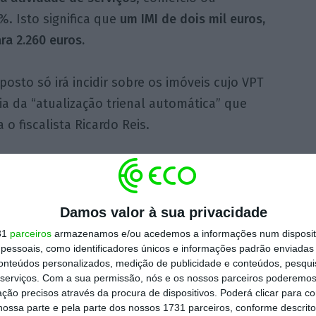
%. Isto significa que
um IMI de dois mil euros,
ra 2.260 euros.
sto só irá incidir sobre os imóveis cujo VPT
ia da “atualização trienal automática” que
 o fiscalista Ricardo Reis.
pedir a atualização do VPT, a Autoridade
s em três anos.
Assim, as casas para
ais, industriais ou para serviços
cuja última
Damos valor à sua privacidade
 agora um aumento do imposto”
, indica o
31
parceiros
armazenamos e/ou acedemos a informações num dispositi
essoais, como identificadores únicos e informações padrão enviadas 
ição do imóvel, que, nesse momento, é alvo
conteúdos personalizados, medição de publicidade e conteúdos, pesqui
ontagem trienal
para a atualização do VPT que
serviços.
Com a sua permissão, nós e os nossos parceiros poderemos 
ção precisos através da procura de dispositivos. Poderá clicar para co
ossa parte e pela parte dos nossos 1731 parceiros, conforme descrit