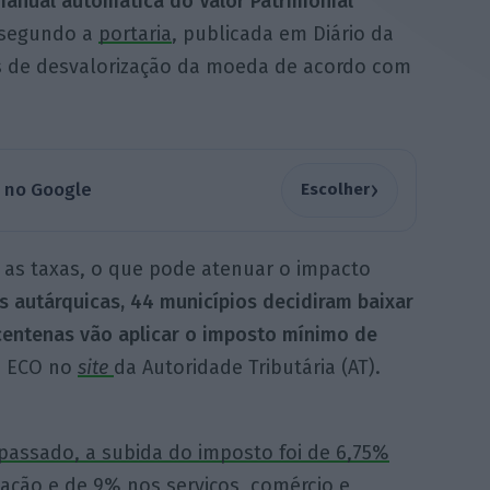
rianual automática do Valor Patrimonial
, segundo a
portaria
, publicada em Diário da
es de desvalorização da moeda de acordo com
›
a no Google
Escolher
 as taxas, o que pode atenuar o impacto
s autárquicas, 44 municípios decidiram baixar
centenas vão aplicar o imposto mínimo de
o ECO no
site
da Autoridade Tributária (AT).
passado, a subida do imposto foi de 6,75%
ação e de 9% nos serviços, comércio e