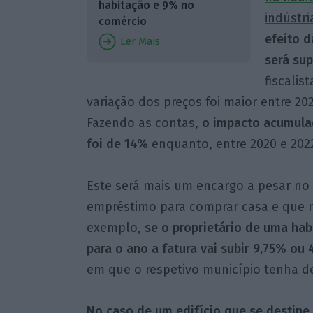
habitação e 9% no
indústri
comércio
efeito d
Ler Mais
será sup
fiscalis
variação dos preços foi maior entre 202
Fazendo as contas,
o impacto acumulad
foi de 14%
enquanto, entre 2020 e 2022
Este será mais um encargo a pesar no
empréstimo para comprar casa e que n
exemplo,
se o proprietário de uma hab
para o ano a fatura vai subir 9,75% ou 
em que o respetivo município tenha de
No caso de um edifício que se destine 