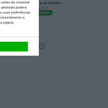
s antes de consentir
3.º Local Summit
 pessoais poderá
07/10/2026
s suas preferências
SAIBA MAIS
 consentimento a
da página.