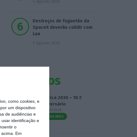
4 Agosto 2026
Destroços de foguetão da
SpaceX deverão colidir com
Lua
5 Agosto 2026
Eventos
Fábrica 2030 – 10.º
vo, como cookies, e
Aniversário
por um dispositivo
14/10/2026
sa de audiências e
SAIBA MAIS
usar identificação e
nsentir o
o acima. Em