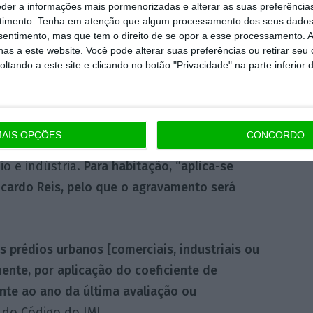
eder a informações mais pormenorizadas e alterar as suas preferência
s em todo o país, segundos os Censos de 2021
timento.
Tenha em atenção que algum processamento dos seus dados
nsentimento, mas que tem o direito de se opor a esse processamento. A
INE). Desses, apenas os que tiveram a última
as a este website. Você pode alterar suas preferências ou retirar seu
 aumento do IMI.
tando a este site e clicando no botão "Privacidade" na parte inferior 
oeda, agora publicados, e que, na prática,
am que
os prédios cujo VPT não foram alvo de
AIS OPÇÕES
CONCORDO
e 13%.
Mas esta percentagem incide apenas
io e indústria.
Para habitação, “aplica-se
icardo Reis, pelo que o agravamento será
s prédios urbanos [comerciais, industriais ou
mente, por aplicação do coeficiente de
te ao ano da última avaliação ou
º do Código do IMI
.