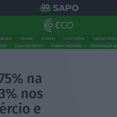
rabalho
eRadar
EContas
Local Online
Capital Verde
2027
Caso Luís Neves
Exames nacionais
Privatização d
,75% na
13% nos
ércio e