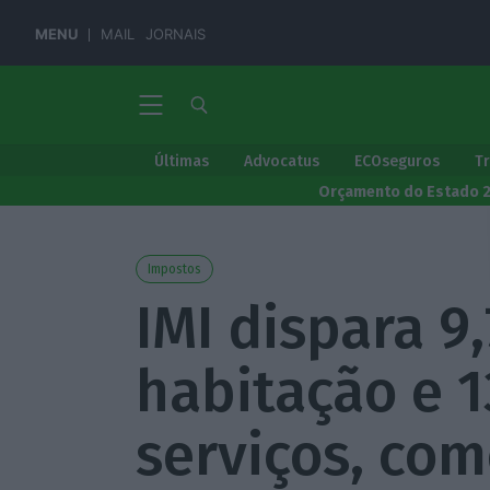
MENU
MAIL
JORNAIS
Últimas
Advocatus
ECOseguros
T
Orçamento do Estado 
Impostos
IMI dispara 9
habitação e 
serviços, com