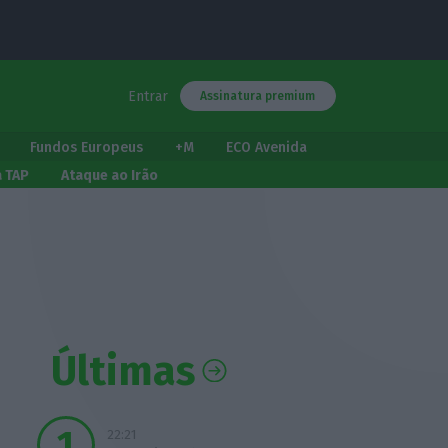
Entrar
Assinatura premium
Fundos Europeus
+M
ECO Avenida
a TAP
Ataque ao Irão
Últimas
22:21