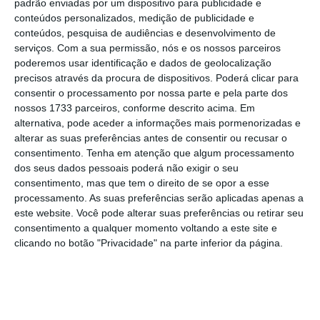
padrão enviadas por um dispositivo para publicidade e
admitem existir
“algum estigma” no mercado
conteúdos personalizados, medição de publicidade e
de trabalho em relação a estes cursos
, sendo
conteúdos, pesquisa de audiências e desenvolvimento de
serviços.
Com a sua permissão, nós e os nossos parceiros
que “alguns estudos anteriores” já avisavam
poderemos usar identificação e dados de geolocalização
que
o reconhecimento deste tipo de formação
precisos através da procura de dispositivos. Poderá clicar para
pela generalidade das empresas é limitado
.
consentir o processamento por nossa parte e pela parte dos
nossos 1733 parceiros, conforme descrito acima. Em
alternativa, pode aceder a informações mais pormenorizadas e
“
Alguns empregadores podem estar a associar
alterar as suas preferências antes de consentir ou recusar o
(corretamente ou não) os TeSP a um ensino de
consentimento.
Tenha em atenção que algum processamento
dos seus dados pessoais poderá não exigir o seu
menor qualidade em comparação com as
consentimento, mas que tem o direito de se opor a esse
licenciaturas,
o que resulta em salários mais
processamento. As suas preferências serão aplicadas apenas a
baixos e menos oportunidades de progressão
este website. Você pode alterar suas preferências ou retirar seu
consentimento a qualquer momento voltando a este site e
na carreira para os diplomados”, observam os
clicando no botão "Privacidade" na parte inferior da página.
especialistas.