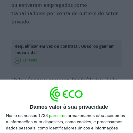
ou estiveram empregados como
trabalhadores por conta de outrem do setor
privado.
Requalificar em vez de contratar. Quadros ganham
“nova vida”
Ler Mais
“
Este número parece-nos (muito) baixo
, dado
o objetivo inicial do programa envolver a
transição direta destes graduados para o
mercado de trabalho”, salientam Tomás
Damos valor à sua privacidade
Urbano e Pedro Martins.
Nós e os nossos 1733
parceiros
armazenamos e/ou acedemos
a informações num dispositivo, como cookies, e processamos
dados pessoais, como identificadores únicos e informações
Em declarações ao ECO, os investigadores