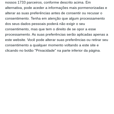
nossos 1733 parceiros, conforme descrito acima. Em
alternativa, pode aceder a informações mais pormenorizadas e
EDP Renováveis regista prejuízo de 556 milhões em
alterar as suas preferências antes de consentir ou recusar o
2024
consentimento.
Tenha em atenção que algum processamento
Ler Mais
dos seus dados pessoais poderá não exigir o seu
consentimento, mas que tem o direito de se opor a esse
processamento. As suas preferências serão aplicadas apenas a
Já em termos recorrentes, o resultado líquido
este website. Você pode alterar suas preferências ou retirar seu
subiu 8% para os 1,39 mil milhões de euros.
consentimento a qualquer momento voltando a este site e
“
Em termos consolidados, a EDP superou os
clicando no botão "Privacidade" na parte inferior da página.
objetivos financeiros pré-definidos no seu
plano de negócios para 2024
beneficiando da
diversificação geográfica e tecnológica e do
seu perfil de
utility
integrada, atingindo um
EBITDA recorrente de 5 mil milhões de euros,
em linha com o objetivo previamente definido
e um resultado líquido recorrente de 1,4 mil
milhões de euros, acima do objetivo pré-