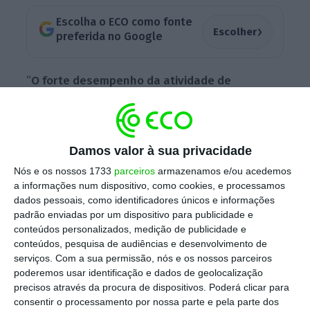
Escolha o ECO como fonte
›
Escolher
preferida no Google
“
O forte desempenho da atividade de
produção e gestão de energia em mercado e o
aumento do contributo da atividade de redes
de eletricidade no Brasil
mais do que
Damos valor à sua privacidade
compensaram a redução do contributo da
Nós e os nossos 1733
parceiros
armazenamos e/ou acedemos
subsidiária EDP Renováveis (EDPR)”, escreve a
a informações num dispositivo, como cookies, e processamos
elétrica, no comunicado divulgado junto dos
dados pessoais, como identificadores únicos e informações
padrão enviadas por um dispositivo para publicidade e
investidores, depois de, horas antes, a
conteúdos personalizados, medição de publicidade e
subsidiária de energias limpas do grupo EDP
conteúdos, pesquisa de audiências e desenvolvimento de
ter apresentado
prejuízos de 556 milhões de
serviços.
Com a sua permissão, nós e os nossos parceiros
poderemos usar identificação e dados de geolocalização
euros
.
precisos através da procura de dispositivos. Poderá clicar para
consentir o processamento por nossa parte e pela parte dos