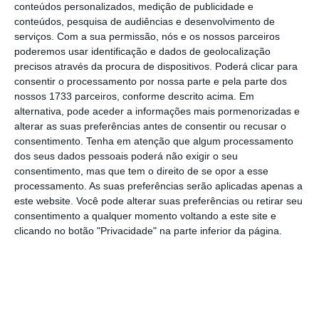
conteúdos personalizados, medição de publicidade e
conteúdos, pesquisa de audiências e desenvolvimento de
serviços.
Com a sua permissão, nós e os nossos parceiros
poderemos usar identificação e dados de geolocalização
Recuo das taxas afeta
precisos através da procura de dispositivos. Poderá clicar para
consentir o processamento por nossa parte e pela parte dos
reembolsos de 2020. O que
nossos 1733 parceiros, conforme descrito acima. Em
esperar?
alternativa, pode aceder a informações mais pormenorizadas e
alterar as suas preferências antes de consentir ou recusar o
8 de 8
consentimento.
Tenha em atenção que algum processamento
Descontar menos para o IRS todos os meses não
dos seus dados pessoais poderá não exigir o seu
significa que os portugueses vão pagar menos ou
consentimento, mas que tem o direito de se opor a esse
processamento. As suas preferências serão aplicadas apenas a
mais impostos
. Isto porque o aumento do
este website. Você pode alterar suas preferências ou retirar seu
rendimento líquido mensal terá como
consentimento a qualquer momento voltando a este site e
contrapartida, em 2020, a redução do reembolso ou
clicando no botão "Privacidade" na parte inferior da página.
o agravamento do valor devido ao Fisco, caso o
acerto assim o determine.