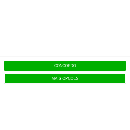
https://eco.sapo.pt/descodificador/descodificador-perdido-no-meio-das-tabelas-de-irs-isto-e-tudo-o-que-muda/
Copiar
Newsletters
Receba gratuitamente informação económica de
CONCORDO
referência
MAIS OPÇÕES
Subscrever
Download
Disponível gratuitamente para iPhone, iPad, Apple
Watch e Android