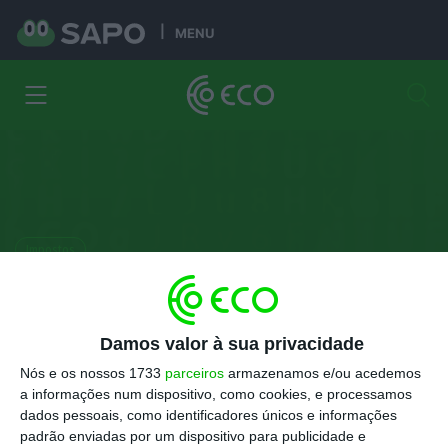
MENU
Impostos
Perdido no meio das tabelas
de IRS? Isto é tudo o que muda
Damos valor à sua privacidade
Isabel Patrício
Nós e os nossos 1733
parceiros
armazenamos e/ou acedemos
20 Janeiro 2019
a informações num dispositivo, como cookies, e processamos
dados pessoais, como identificadores únicos e informações
padrão enviadas por um dispositivo para publicidade e