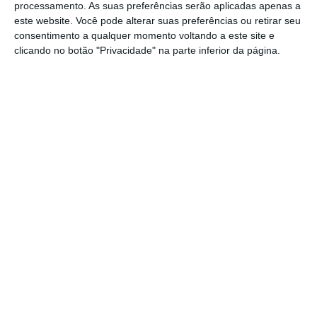
processamento. As suas preferências serão aplicadas apenas a
plataforma ou estabelece limites
este website. Você pode alterar suas preferências ou retirar seu
máximos e mínimos para aquela.”
consentimento a qualquer momento voltando a este site e
clicando no botão "Privacidade" na parte inferior da página.
“A plataforma digital
exerce o poder
de
direção e determina regras específicas,
nomeadamente quanto à forma de
apresentação do prestador de atividade,
à sua conduta perante o utilizador do
serviço ou à prestação da atividade.”
“A plataforma digital controla e
supervisiona a prestação da atividade,
incluindo em tempo real, ou verifica a
qualidade da atividade prestada,
nomeadamente através de meios
eletrónicos ou de gestão algorítmica.
”