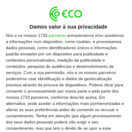
Damos valor à sua privacidade
Quais os critérios para que
Nós e os nossos 1733
parceiros
armazenamos e/ou acedemos
a informações num dispositivo, como cookies, e processamos
haja vínculo laboral?
dados pessoais, como identificadores únicos e informações
padrão enviadas por um dispositivo para publicidade e
2 de 7
conteúdos personalizados, medição de publicidade e
As novas regras determinam que “presume-se a
conteúdos, pesquisa de audiências e desenvolvimento de
existência de contrato de trabalho quando, na
serviços.
Com a sua permissão, nós e os nossos parceiros
relação entre o prestador de atividade e a
poderemos usar identificação e dados de geolocalização
precisos através da procura de dispositivos. Poderá clicar para
plataforma digital,
se verifiquem algumas das
consentir o processamento por nossa parte e pela parte dos
seguintes características”
– ou seja, pelo menos,
nossos 1733 parceiros, conforme descrito acima. Em
duas:
alternativa, pode aceder a informações mais pormenorizadas e
alterar as suas preferências antes de consentir ou recusar o
consentimento.
Tenha em atenção que algum processamento
dos seus dados pessoais poderá não exigir o seu
“A plataforma digital
fixa a retribuição
consentimento, mas que tem o direito de se opor a esse
para o trabalho efetuado na