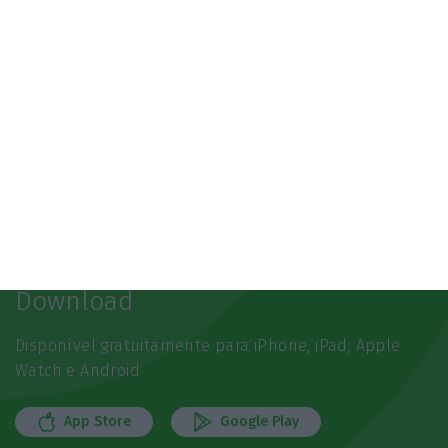
Newsletters
Receba gratuitamente informação económica de
referência
Subscrever
Download
Disponível gratuitamente para iPhone, iPad, Apple
Watch e Android
App Store
Google Play