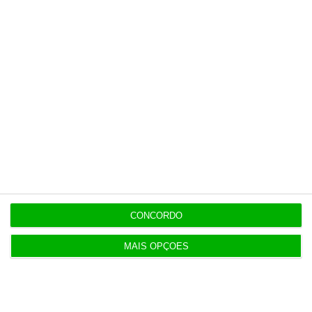
Quem sai a perder com a desvalorização do euro?
https://eco.sapo.pt/descodificador/euro-cai-para-a-paridade-com-o-dolar-porque-quem-ganha-e-quem-perde/
Copiar
CONCORDO
Newsletters
MAIS OPÇÕES
Receba gratuitamente informação económica de
referência