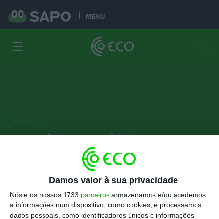
MENU
Mercados
Euro cai para a paridade com o
dólar. Porquê? Quem ganha e quem
perde?
Damos valor à sua privacidade
Nós e os nossos 1733
parceiros
armazenamos e/ou acedemos
Alberto Teixeira
14 Julho 2022
a informações num dispositivo, como cookies, e processamos
dados pessoais, como identificadores únicos e informações