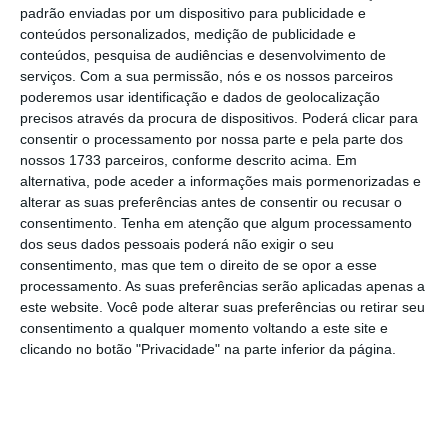
padrão enviadas por um dispositivo para publicidade e
conteúdos personalizados, medição de publicidade e
conteúdos, pesquisa de audiências e desenvolvimento de
Um euro igual a um dólar: é um cenário que já não
serviços.
Com a sua permissão, nós e os nossos parceiros
poderemos usar identificação e dados de geolocalização
se verificava há duas décadas e voltou a repetir-se
precisos através da procura de dispositivos. Poderá clicar para
esta quarta-feira. Porque é que a moeda única está
consentir o processamento por nossa parte e pela parte dos
a perder terreno? Quem ganha e quem perde?
nossos 1733 parceiros, conforme descrito acima. Em
alternativa, pode aceder a informações mais pormenorizadas e
alterar as suas preferências antes de consentir ou recusar o
Ver Descodificador
consentimento.
Tenha em atenção que algum processamento
dos seus dados pessoais poderá não exigir o seu
consentimento, mas que tem o direito de se opor a esse
Porque é que o euro desvaloriza e já vale o mesmo que o
processamento. As suas preferências serão aplicadas apenas a
dólar?
este website. Você pode alterar suas preferências ou retirar seu
consentimento a qualquer momento voltando a este site e
O euro pode cair mais?
clicando no botão "Privacidade" na parte inferior da página.
Vai obrigar o BCE a reagir?
Quem sai a ganhar com a desvalorização do euro?