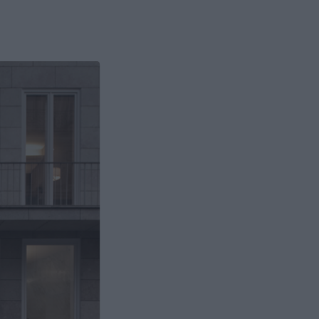
Évora
Faro
Guarda
Leiria
Lisboa
Madeira
Ponta Delgada
Portalegre
Porto
Santarém
Setúbal
Viana do Castelo