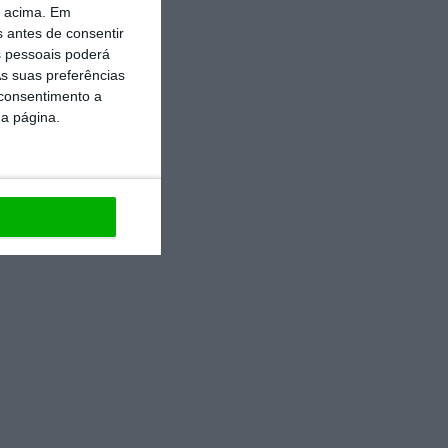
o acima. Em
s antes de consentir
 pessoais poderá
s suas preferências
 consentimento a
da página.