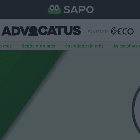
o mês
Negócio do mês
Sociedade do mês
As escolhas