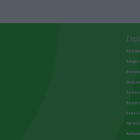
Exp
e
ECO N
Empre
Person
Descod
Entrev
Repor
Especi
Opiniã
Autore