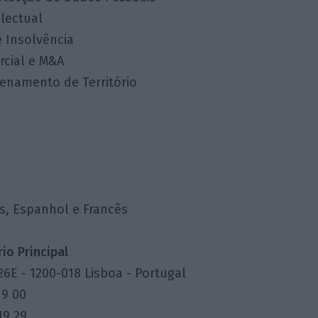
lectual
 Insolvência
rcial e M&A
enamento de Território
s, Espanhol e Francês
io Principal
26E - 1200-018 Lisboa - Portugal
19 00
19 29