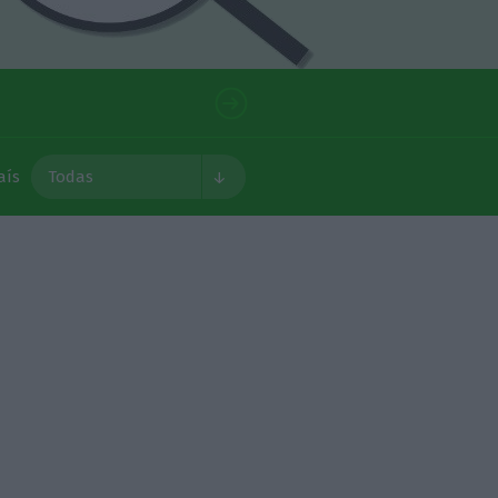
Todas
aís
Todas
Aveiro
Beja
Braga
Bragança
Castelo Branco
Coimbra