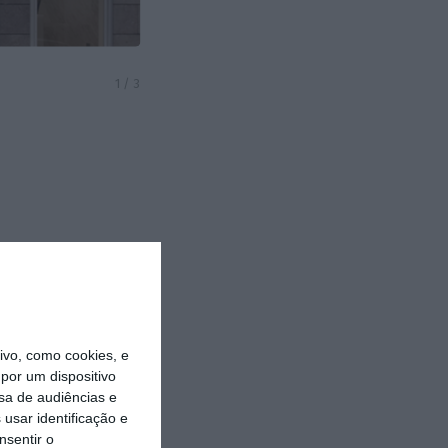
Vila Real
Viseu
1
/
3
vo, como cookies, e
por um dispositivo
sa de audiências e
usar identificação e
nsentir o