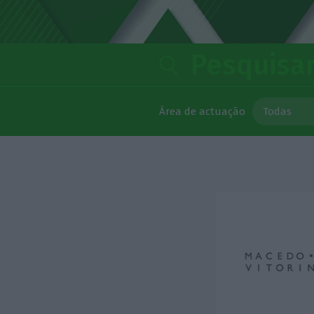
Todas
Área de actuação
Todas
Administra
Ambiente
Bancário e
Contencio
Criminal,
Europeu e