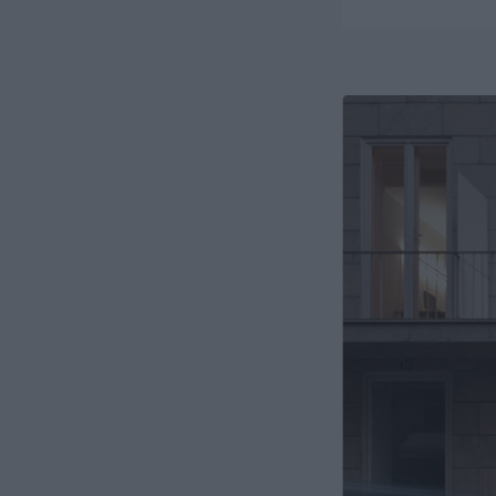
Fiscal
Imobiliári
Laboral e 
Mercado de
Privacidad
Propriedad
Reestrutur
Societário
Urbanismo