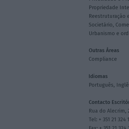
Propriedade Inte
Reestruturação e
Societário, Come
Urbanismo e ord
Outras Áreas
Compliance
Idiomas
Português, Inglê
Contacto Escritór
Rua do Alecrim, 
Tel: + 351 21 324 
Fax: + 351 21 324 