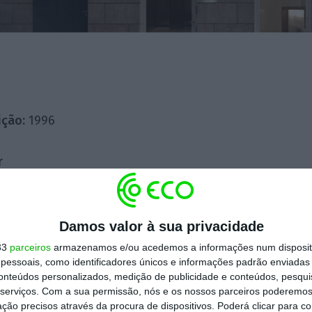
ição:
1996
r
do Vitorino
Vitorino
Damos valor à sua privacidade
33
parceiros
armazenamos e/ou acedemos a informações num dispositi
essoais, como identificadores únicos e informações padrão enviadas 
do Vitorino
conteúdos personalizados, medição de publicidade e conteúdos, pesqui
Vitorino
serviços.
Com a sua permissão, nós e os nossos parceiros poderemos 
ção precisos através da procura de dispositivos. Poderá clicar para co
ias