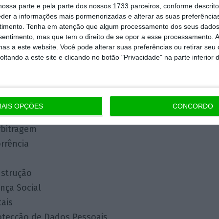
ossa parte e pela parte dos nossos 1733 parceiros, conforme descrit
es Martins
eder a informações mais pormenorizadas e alterar as suas preferência
timento.
Tenha em atenção que algum processamento dos seus dados
nsentimento, mas que tem o direito de se opor a esse processamento. A
as a este website. Você pode alterar suas preferências ou retirar seu
tando a este site e clicando no botão "Privacidade" na parte inferior 
 de Actuação
Direito Público
AIS OPÇÕES
CONCORDO
ceiro
rbitragem
rrência
nstrução
nça Social
tais
rotecção de Dados Pessoais