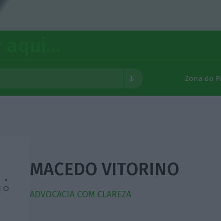
Zona do P
tivo e Direito Público
 Financeiro
MACEDO VITORINO
so e Arbitragem
 Contraordenacional e Compliance
ADVOCACIA COM CLAREZA
 Concorrência