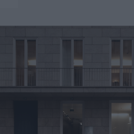
o e Construção
Segurança Social
 Capitais
e e Protecção de Dados Pessoais
e Intelectual
ação e Insolvência
, Comercial e M&A
 e ordenamento de Território