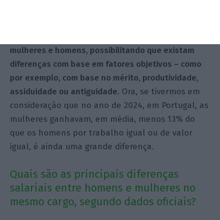
mesmo só porque sim. O que obriga é que não haja
qualquer tipo de discriminação no pagamento de
remuneração (seja ela base, ou total) entre
mulheres e homens, possibilitando que existam
diferenças com base em fatores objetivos – como
por exemplo, com base no mérito, produtividade,
assiduidade ou antiguidade
. Ora, se tivermos em
consideração que no ano de 2024, em Portugal, as
mulheres ganhavam, em média, menos 13% do
que os homens por trabalho igual ou de valor
igual, é ainda uma grande diferença.
Quais são as principais diferenças
salariais entre homens e mulheres no
mesmo cargo, segundo dados oficiais?