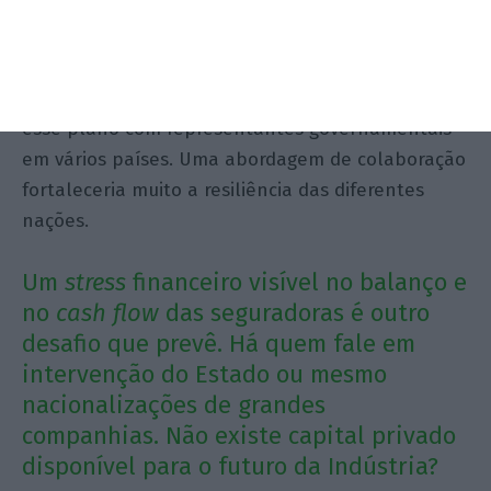
Essa
pool
está a ser concretizada?
A Swiss Re está atualmente envolvida em discutir
esse plano com representantes governamentais
em vários países. Uma abordagem de colaboração
fortaleceria muito a resiliência das diferentes
nações.
Um
stress
financeiro visível no balanço e
no
cash flow
das seguradoras é outro
desafio que prevê. Há quem fale em
intervenção do Estado ou mesmo
nacionalizações de grandes
companhias. Não existe capital privado
disponível para o futuro da Indústria?