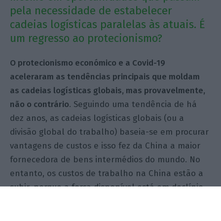
pela necessidade de estabelecer
cadeias logísticas paralelas às atuais. É
um regresso ao protecionismo?
O protecionismo económico e a Covid-19
aceleraram as tendências principais que moldam
as cadeias logísticas globais, mas provavelmente,
não o contrário
. Seguindo uma tendência de há
dez anos, as cadeias logísticas globais (ou a
divisão global do trabalho) baseia-se em procurar
vantagens de custos e isso fez da China a maior
fornecedora de bens intermédios do mundo. No
entanto, os custos de trabalho na China estão a
subir, porque a força disponível está em declínio
depois de um pico de 941 milhões de pessoas em
2011. Outra tendência clara, é uma abordagem de