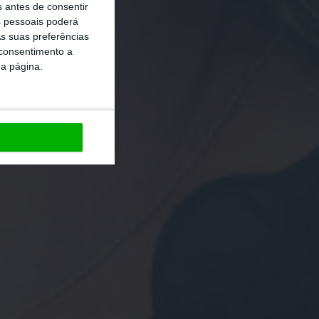
s antes de consentir
 pessoais poderá
s suas preferências
 consentimento a
da página.