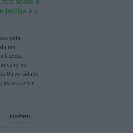
 fala sobre o
 justiça e a
iada pela
ada em
e Lisboa.
nanceiro no
 da Universidade
 e Europeia em
›
Escolher