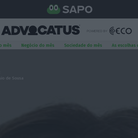
o mês
Negócio do mês
Sociedade do mês
As escolhas
:
sio de Sousa