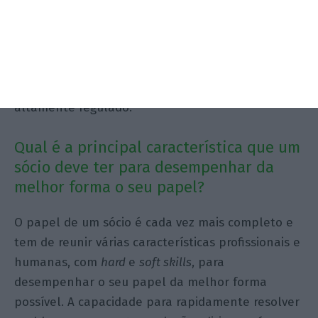
entidades do setor da saúde não querem apenas
advogados com experiência nas matérias
estritamente jurídicas, mas também advogados
que possam atuar como parceiros para as ajudar
a definir as suas estratégias num mercado
altamente regulado.
Qual é a principal característica que um
sócio deve ter para desempenhar da
melhor forma o seu papel?
O papel de um sócio é cada vez mais completo e
tem de reunir várias características profissionais e
humanas, com
hard
e
soft skills
, para
desempenhar o seu papel da melhor forma
possível. A capacidade para rapidamente resolver