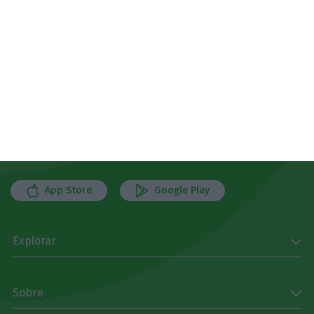
Receba gratuitamente informação económica de
referência
Subscrever
Download
Disponível gratuitamente para iPhone, iPad, Apple
Watch e Android
App Store
Google Play
Explorar
Sobre