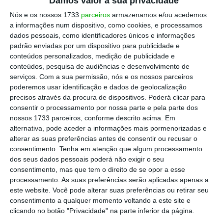
Damos valor à sua privacidade
Nós e os nossos 1733
parceiros
armazenamos e/ou acedemos
a informações num dispositivo, como cookies, e processamos
Luís Neves vai a julgamento pelo Tribunal de
dados pessoais, como identificadores únicos e informações
Contas por alegadas infrações financeiras
padrão enviadas por um dispositivo para publicidade e
6 Agosto 2026
conteúdos personalizados, medição de publicidade e
conteúdos, pesquisa de audiências e desenvolvimento de
serviços.
Com a sua permissão, nós e os nossos parceiros
Ministério da Justiça pede “avaliação interna” e
auditoria à Polícia Judiciária
poderemos usar identificação e dados de geolocalização
precisos através da procura de dispositivos. Poderá clicar para
6 Agosto 2026
consentir o processamento por nossa parte e pela parte dos
nossos 1733 parceiros, conforme descrito acima. Em
Governo simplifica procedimentos nos tribunais
alternativa, pode aceder a informações mais pormenorizadas e
para acelerar processos e reduzir burocracia
alterar as suas preferências antes de consentir ou recusar o
6 Agosto 2026
consentimento.
Tenha em atenção que algum processamento
dos seus dados pessoais poderá não exigir o seu
consentimento, mas que tem o direito de se opor a esse
Linklaters e Pérez-Llorca assessoram venda da
Caravela à Allianz
processamento. As suas preferências serão aplicadas apenas a
este website. Você pode alterar suas preferências ou retirar seu
4 Agosto 2026
consentimento a qualquer momento voltando a este site e
clicando no botão "Privacidade" na parte inferior da página.
Deloitte Legal Telles assessora venda de