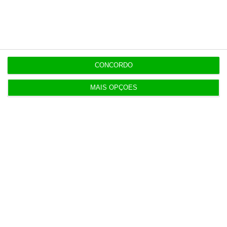
União Europeia tem menos juízes por habitante,
mas mulheres reforçam maioria
17 Julho 2026
As escolhas de… Carlos Amaro
CONCORDO
17 Julho 2026
MAIS OPÇÕES
Das obras na PJ ao “amigo” empreiteiro: tudo o
que sabe da polémica que envolve Luís Neves
16 Julho 2026
Carregar mais artigos
Newsletters