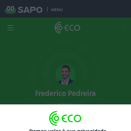
MENU
Frederico Pedreira
Jornalista
frederico.pedreira@eco.pt
Artigos
Comentários
Informações