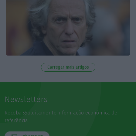
Carregar mais artigos
Newsletters
Receba gratuitamente informação económica de
referência