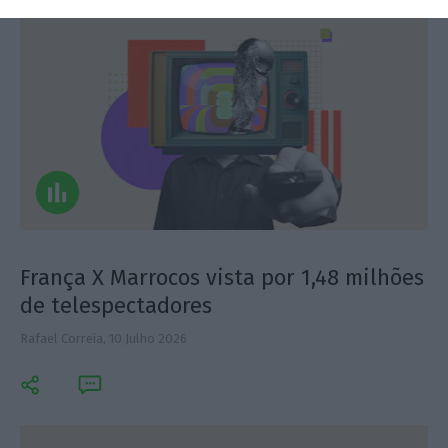
França X Marrocos vista por 1,48 milhões
de telespectadores
Rafael Correia,
10 Julho 2026