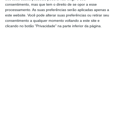
ERC arquiva processo de
consentimento, mas que tem o direito de se opor a esse
contraordenação à LiveModeTV
processamento. As suas preferências serão aplicadas apenas a
este website. Você pode alterar suas preferências ou retirar seu
Rafael Correia,
30 Julho 2026
consentimento a qualquer momento voltando a este site e
clicando no botão "Privacidade" na parte inferior da página.
UEFA ameça boicotar Mundial se FIFA