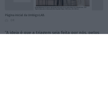
Página inicial da UmbigoLAB.
DR
“A ideia é que a triagem seja feita por nós, pelos
curadores e pelos conselheiros e que permita que
se torne uma ferramenta importante para
museus, curadores, para colecionadores, para que
as pessoas não tenham de desbastar tudo o que
não é bom”, diz ainda Elsa.
Depois, há as semelhanças com as outras redes. É
possível pedir em amizade os artistas, para que
os seus trabalhos apareçam diretamente no
feed
,
pôr gostos e comentar as publicações e até falar
diretamente com os utilizadores, através do