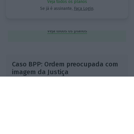
Veja todos os planos
Se já é assinante,
Faça Login
.
Assine já
Veja todos os planos
Caso BPP: Ordem preocupada com
imagem da Justiça
Lusa,
30 Setembro 2021