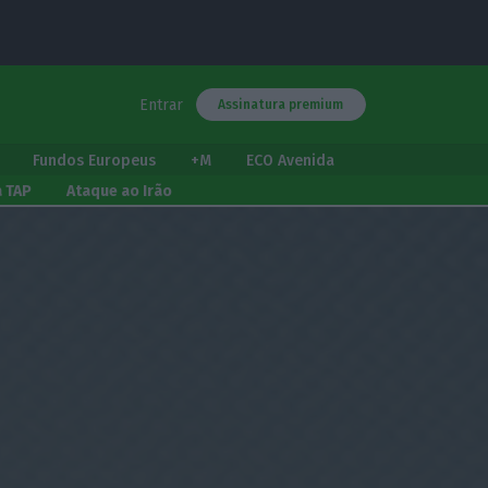
Entrar
Assinatura premium
Fundos Europeus
+M
ECO Avenida
a TAP
Ataque ao Irão