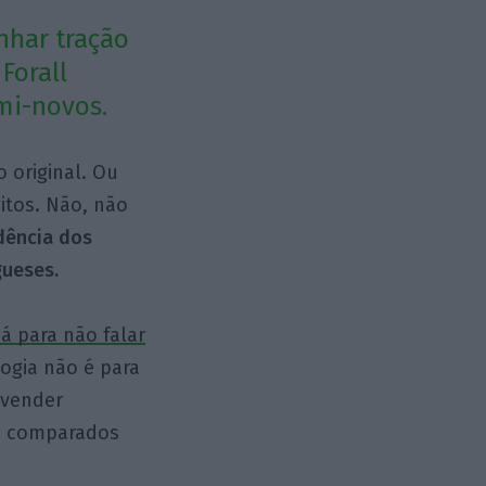
nhar tração
Forall
mi-novos.
 original. Ou
itos. Não, não
dência dos
gueses.
já para não falar
logia não é para
 vender
do comparados