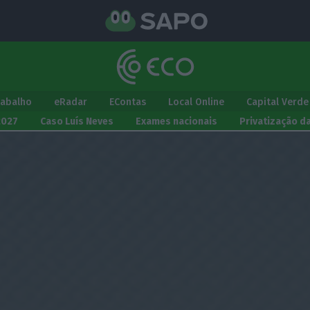
rabalho
eRadar
EContas
Local Online
Capital Verde
2027
Caso Luís Neves
Exames nacionais
Privatização d