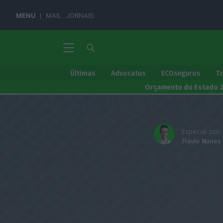
MENU
MAIL
JORNAIS
Últimas
Advocatus
ECOseguros
T
Orçamento do Estado 
Especial por:
Flávio Nunes