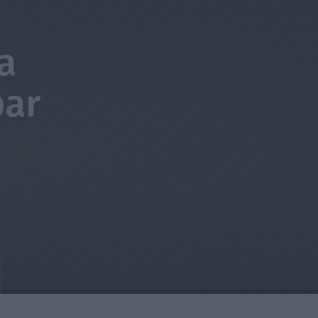
a
par