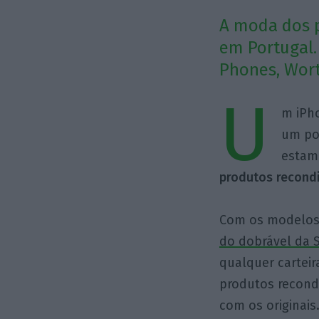
A moda dos p
em Portugal.
Phones, Wor
U
m iPho
um po
estamo
produtos recondi
Com os modelos 
do dobrável da 
qualquer carteir
produtos recond
com os originais