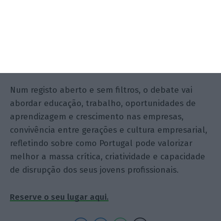
O
ECO
reúne representantes da
geração Z
das
principais empresas do país para uma
conversa direta sobre o futuro que querem
construir.
Num registo aberto e sem filtros, o debate vai
abordar educação, trabalho, oportunidades de
aprendizagem e crescimento nas empresas,
convivência entre gerações e cultura empresarial,
refletindo sobre como Portugal pode valorizar
melhor a massa crítica, criatividade e capacidade
de disrupção dos seus jovens profissionais.
Reserve o seu lugar aqui.