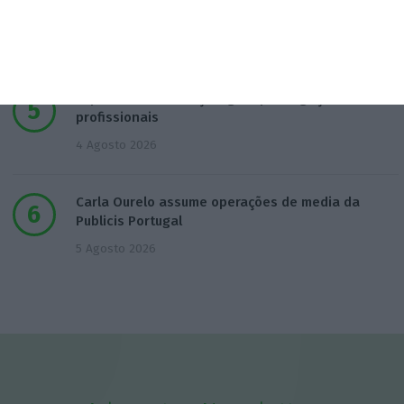
do Sul
4 Agosto 2026
ExpressGlass reforça digital para ligação aos
profissionais
4 Agosto 2026
Carla Ourelo assume operações de media da
Publicis Portugal
5 Agosto 2026