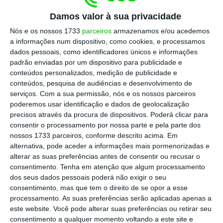
e críticas entre o presidente da ASAP (que
Damos valor à sua privacidade
representa as sociedades de advogados de
Nós e os nossos 1733
parceiros
armazenamos e/ou acedemos
Portugal) e a bastonária da Ordem dos Advogados.
a informações num dispositivo, como cookies, e processamos
Logo veio a própria da senhora bastonária
dados pessoais, como identificadores únicos e informações
padrão enviadas por um dispositivo para publicidade e
concordar com o seu braço direito – igualmente
conteúdos personalizados, medição de publicidade e
no facebook – dizendo, ou comparando-se, às
conteúdos, pesquisa de audiências e desenvolvimento de
mulheres vítimas no Irão, dizendo que está a ser
serviços.
Com a sua permissão, nós e os nossos parceiros
poderemos usar identificação e dados de geolocalização
alvo de uma tentativa de silenciamento.
precisos através da procura de dispositivos. Poderá clicar para
consentir o processamento por nossa parte e pela parte dos
nossos 1733 parceiros, conforme descrito acima. Em
Sociedades de advogados criticam Ordem e bastonária
alternativa, pode aceder a informações mais pormenorizadas e
responde
alterar as suas preferências antes de consentir ou recusar o
Ler Mais
consentimento.
Tenha em atenção que algum processamento
dos seus dados pessoais poderá não exigir o seu
consentimento, mas que tem o direito de se opor a esse
Portanto, uma jornalista mulher escreve
uma
processamento. As suas preferências serão aplicadas apenas a
este website. Você pode alterar suas preferências ou retirar seu
peça jornalística sobre um facto que interessa aos
consentimento a qualquer momento voltando a este site e