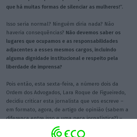
que há muitas formas de silenciar as mulheres!”.
Isso seria normal? Ninguém diria nada? Não
haveria consequências?
Não devemos saber os
lugares que ocupamos e as responsabilidades
adjacentes a esses mesmos cargos, incluindo
alguma dignidade institucional e respeito pela
liberdade de imprensa?
Pois então, esta sexta-feira, a número dois da
Ordem dos Advogados, Lara Roque de Figueiredo,
decidiu criticar esta jornalista que vos escreve –
em formato, agora, de artigo de opinião (sabem a
diferença entre isso e uma peça jornalística?) –
por ter ousado escrever
uma peça – repito,
jornalística – em que explanava a troca de recados