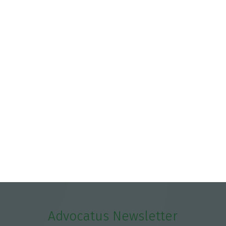
4 Agosto 2026
Estado português sem capital direto na
Gigafábrica de IA
5 Agosto 2026
RTP suspende atribuições de subsídios
identificados pela IGF
5 Agosto 2026
Advocatus Newsletter