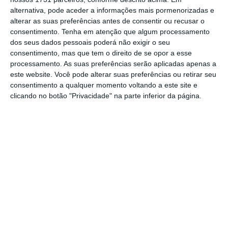
passam a poder optar por tributar os lucros em
alternativa, pode aceder a informações mais pormenorizadas e
IRC, beneficiando de taxas mais baixas e de
alterar as suas preferências antes de consentir ou recusar o
consentimento.
Tenha em atenção que algum processamento
mecanismos como o benefício fiscal da
dos seus dados pessoais poderá não exigir o seu
interioridade. Além disso, podem também reter
consentimento, mas que tem o direito de se opor a esse
parte dos lucros para reinvestir, o que é
processamento. As suas preferências serão aplicadas apenas a
este website. Você pode alterar suas preferências ou retirar seu
determinante para o crescimento sustentável e
consentimento a qualquer momento voltando a este site e
para a sua internacionalização.
clicando no botão "Privacidade" na parte inferior da página.
Paralelamente, esta reforma veio permitir a
criação de sociedades multidisciplinares, nas quais
os advogados podem associar-se a outros
profissionais como consultores, contabilistas ou
especialistas em tecnologia. Esta evolução
legislativa acompanha as tendências do mercado,
onde a colaboração entre diferentes áreas de
conhecimento ganha cada vez mais relevância.