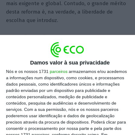
mais exigente e global. Contudo, o grande mérito
desta reforma é, na verdade, a liberdade de
escolha que introduz.
Até aqui, as sociedades de advogados estavam
sujeitas a um regime rígido de transparência
fiscal, em que os lucros apurados eram
automaticamente imputados aos sócios e
Damos valor à sua privacidade
tributados em IRS, independentemente de terem
Nós e os nossos 1731
parceiros
armazenamos e/ou acedemos
a informações num dispositivo, como cookies, e processamos
sido ou não distribuídos. Este sistema, não só
dados pessoais, como identificadores únicos e informações
limitava a gestão financeira das sociedades, como
padrão enviadas por um dispositivo para publicidade e
implicava uma carga fiscal excessiva.
conteúdos personalizados, medição de publicidade e
conteúdos, pesquisa de audiências e desenvolvimento de
serviços.
Com a sua permissão, nós e os nossos parceiros
Com esta mudança, que decorre do Estatuto da
poderemos usar identificação e dados de geolocalização
Ordem dos Advogados e da Lei das Associações
precisos através da procura de dispositivos. Poderá clicar para
consentir o processamento por nossa parte e pela parte dos
Públicas Profissionais, as sociedades de advogados
nossos 1731 parceiros, conforme descrito acima. Em