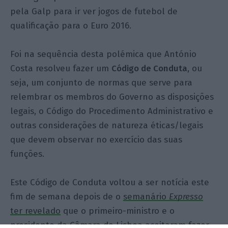
pela Galp para ir ver jogos de futebol de
qualificação para o Euro 2016.
Foi na sequência desta polémica que António
Costa resolveu fazer um
Código de Conduta
, ou
seja, um conjunto de normas que serve para
relembrar os membros do Governo as disposições
legais, o Código do Procedimento Administrativo e
outras considerações de natureza éticas/legais
que devem observar no exercício das suas
funções.
Este Código de Conduta voltou a ser notícia este
fim de semana depois de o
semanário
Expresso
ter revelado
que o primeiro-ministro e o
presidente da Câmara de Lisboa aceitaram fazer