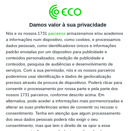
parte da comissão de honra da candidatura de
Luís Filipe Vieira às eleições do Benfica.
Damos valor à sua privacidade
É um apoio de peso e um grande trunfo eleitoral
Nós e os nossos 1731
parceiros
armazenamos e/ou acedemos
ter o primeiro-ministro a apoiar o presidente do
a informações num dispositivo, como cookies, e processamos
dados pessoais, como identificadores únicos e informações
Benfica. É caso para dizer que não veio Cavani,
padrão enviadas por um dispositivo para publicidade e
mas veio Costa.
conteúdos personalizados, medição de publicidade e
conteúdos, pesquisa de audiências e desenvolvimento de
serviços.
Com a sua permissão, nós e os nossos parceiros
Só que este apoio ao presidente do Benfica, que
poderemos usar identificação e dados de geolocalização
está envolvido em vários casos judiciais, não só,
precisos através da procura de dispositivos. Poderá clicar para
mas também por causa disto, não fica bem ao
consentir o processamento por nossa parte e pela parte dos
nossos 1731 parceiros, conforme descrito acima. Em
primeiro-ministro
por quatro razões. E estas foram
alternativa, pode aceder a informações mais pormenorizadas e
aventadas nem mais, nem menos, pelo próprio
alterar as suas preferências antes de consentir ou recusar o
primeiro-ministro.
consentimento.
Tenha em atenção que algum processamento
dos seus dados pessoais poderá não exigir o seu
consentimento, mas que tem o direito de se opor a esse
1. O sócio número 15.509 é