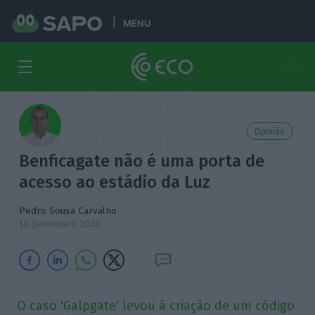
MENU
Opinião
Benficagate não é uma porta de
acesso ao estádio da Luz
Pedro Sousa Carvalho
14 Setembro 2020
O caso 'Galpgate' levou à criação de um código