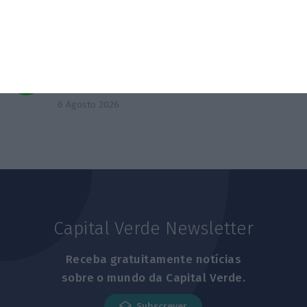
milhões
6 Agosto 2026
PS questiona Governo sobre salto de 15% na
dívida pública
6 Agosto 2026
Capital Verde Newsletter
Receba gratuitamente notícias
sobre o mundo da Capital Verde.
Subscrever