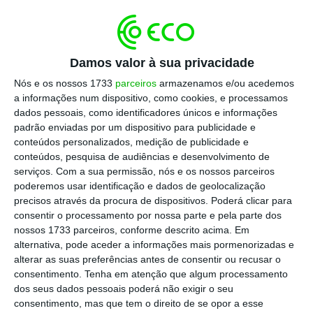
Report 2017), sendo a fase de utilização dos
edifícios, responsável por 28% dessas emissões,
relacionadas sobretudo com a energia consumida
para aquecimento e arrefecimento
Damos valor à sua privacidade
(correspondendo a 40% se estivermos a falar
Nós e os nossos 1733
parceiros
armazenamos e/ou acedemos
a informações num dispositivo, como cookies, e processamos
apenas do contexto europeu).
dados pessoais, como identificadores únicos e informações
padrão enviadas por um dispositivo para publicidade e
Mais de 50% da população mundial vive em
conteúdos personalizados, medição de publicidade e
conteúdos, pesquisa de audiências e desenvolvimento de
cidades, prevendo-se que aumente para 70% até
serviços.
Com a sua permissão, nós e os nossos parceiros
2050. Com o crescimento das cidades e o registo
poderemos usar identificação e dados de geolocalização
das temperaturas a subir drasticamente, nunca
precisos através da procura de dispositivos. Poderá clicar para
consentir o processamento por nossa parte e pela parte dos
foi tão importante que o setor da construção e da
nossos 1733 parceiros, conforme descrito acima. Em
utilização dos edifícios esteja na vanguarda da
alternativa, pode aceder a informações mais pormenorizadas e
ação climática. Mas as emissões associadas aos
alterar as suas preferências antes de consentir ou recusar o
consentimento.
Tenha em atenção que algum processamento
edifícios não dizem só respeito à energia
dos seus dados pessoais poderá não exigir o seu
consumida durante a construção e utilização do
consentimento, mas que tem o direito de se opor a esse