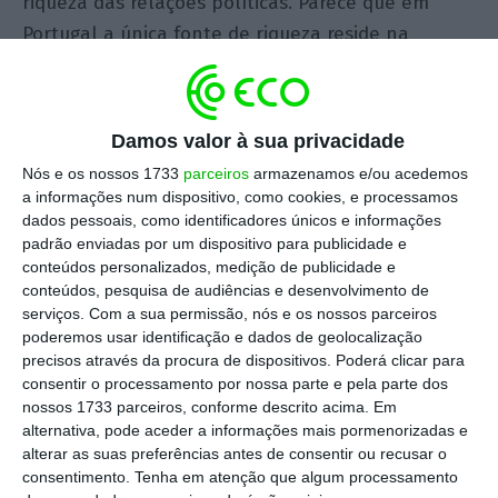
riqueza das relações políticas. Parece que em
Portugal a única fonte de riqueza reside na
agenda das relações políticas. Uma oposição
demótica e infantil é o coro de impunidade com
que qualquer Governo sonha. Uma oposição
Damos valor à sua privacidade
obediente instalada na confiança será sempre
Nós e os nossos 1733
parceiros
armazenamos e/ou acedemos
cúmplice do Governo – só que no dia em que a
a informações num dispositivo, como cookies, e processamos
oposição confiar no Governo a democracia acaba.
dados pessoais, como identificadores únicos e informações
padrão enviadas por um dispositivo para publicidade e
conteúdos personalizados, medição de publicidade e
Este país que é Portugal é viciado em crises
conteúdos, pesquisa de audiências e desenvolvimento de
políticas e dramas institucionais. É a política do
serviços.
Com a sua permissão, nós e os nossos parceiros
poderemos usar identificação e dados de geolocalização
gesto largo que não leva o país a lado nenhum,
precisos através da procura de dispositivos. Poderá clicar para
mas que afasta as elites políticas do português
consentir o processamento por nossa parte e pela parte dos
comum. Quando o Governo não sabe o que fazer,
nossos 1733 parceiros, conforme descrito acima. Em
alternativa, pode aceder a informações mais pormenorizadas e
quando o Governo faz o que não sabe, quando o
alterar as suas preferências antes de consentir ou recusar o
Primeiro-Ministro ocupa a centralidade pivot de
consentimento.
Tenha em atenção que algum processamento