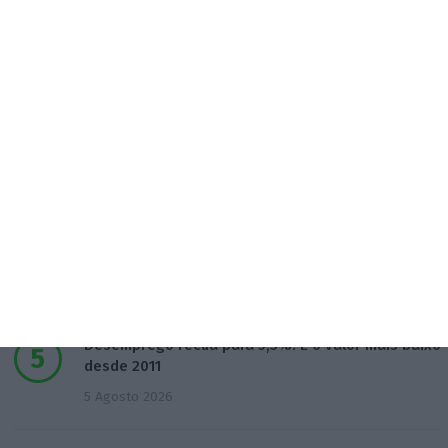
5 projetos nacionais para o espaço recebem 600
mil euros
3 Agosto 2026
Preços do petróleo em alta com incertezas nas
negociações
4 Agosto 2026
Lucro do Novobanco cai 15,6% com impostos e
custos da venda
4 Agosto 2026
Desemprego recua para 5,3%. É o valor mais baixo
desde 2011
5 Agosto 2026