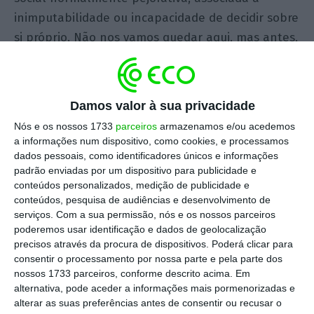
inimputabilidade ou incapacidade de decidir sobre
si próprio. Não nos vamos quedar aqui, mas antes,
naquelas pessoas que terminaram a sua vida
profissional ativa – terceira idade, e pelos que,
mais tarde, se aproximam da infância no que se
Damos valor à sua privacidade
refere à sua dependência em relação à família ou
Nós e os nossos 1733
parceiros
armazenamos e/ou acedemos
a outros membros cuidadores – quarta idade.
a informações num dispositivo, como cookies, e processamos
dados pessoais, como identificadores únicos e informações
padrão enviadas por um dispositivo para publicidade e
O artigo 72º da Constituição da República
conteúdos personalizados, medição de publicidade e
Portuguesa a par do artigo 25º da Carta Social
conteúdos, pesquisa de audiências e desenvolvimento de
Europeia e de outros tratados internacionais
serviços.
Com a sua permissão, nós e os nossos parceiros
poderemos usar identificação e dados de geolocalização
demonstram há muito a necessidade de
precisos através da procura de dispositivos. Poderá clicar para
implementação, pela via legislativa, de medidas
consentir o processamento por nossa parte e pela parte dos
protecionistas, porquanto, aquelas já consagradas
nossos 1733 parceiros, conforme descrito acima. Em
alternativa, pode aceder a informações mais pormenorizadas e
como o Regime do Maior Acompanhado e o
alterar as suas preferências antes de consentir ou recusar o
Testamento Vital, não são suficientes para