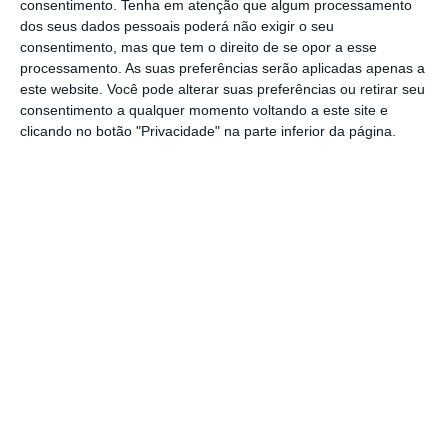
consentimento.
Tenha em atenção que algum processamento
acautelar aqueles que estatisticamente sofrem
dos seus dados pessoais poderá não exigir o seu
consentimento, mas que tem o direito de se opor a esse
mais crimes de violência doméstica, abandono,
processamento. As suas preferências serão aplicadas apenas a
burla, usura, negligência, esquecimento, pobreza,
este website. Você pode alterar suas preferências ou retirar seu
solidão, frio, má nutrição, tudo em razão da idade.
consentimento a qualquer momento voltando a este site e
clicando no botão "Privacidade" na parte inferior da página.
Com efeito, não existe uma rede nacional de
proteção, organizada e integrada para os que são
mais desprotegidos na terceira ou quarta idade,
tal como acontece com os menores.
Existem redes de apoio e respostas sociais através
do Instituto da Segurança Social, IP., e municipais,
com a introdução de políticas de envelhecimento
ativo, ainda que precárias por força dos sucessivos
cortes orçamentais, mas no que concerne à
identificação dos casos ditos críticos, não existe